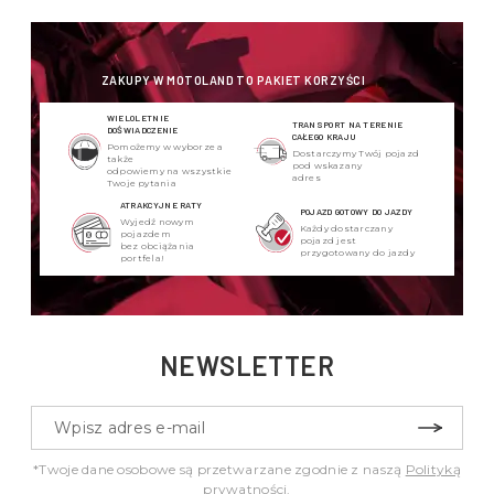
ZAKUPY W MOTOLAND TO PAKIET KORZYŚCI
WIELOLETNIE
TRANSPORT NA TERENIE
DOŚWIADCZENIE
CAŁEGO KRAJU
Pomożemy w wyborze a
Dostarczymy Twój pojazd
także
pod wskazany
odpowiemy na wszystkie
adres
Twoje pytania
ATRAKCYJNE RATY
POJAZD GOTOWY DO JAZDY
Wyjedź nowym
Każdy dostarczany
pojazdem
pojazd jest
bez obciążania
przygotowany do jazdy
portfela!
NEWSLETTER
*Twoje dane osobowe są przetwarzane zgodnie z naszą
Polityką
prywatności
.