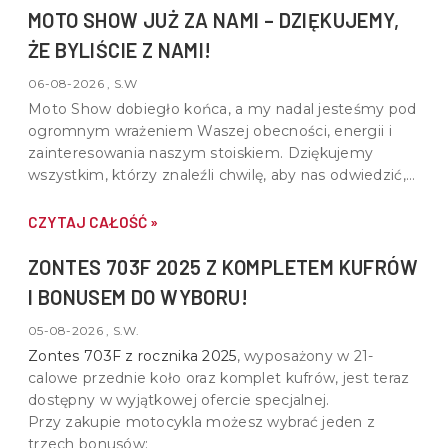
MOTO SHOW JUŻ ZA NAMI – DZIĘKUJEMY,
ŻE BYLIŚCIE Z NAMI!
06-08-2026 , S.W
Moto Show dobiegło końca, a my nadal jesteśmy pod
ogromnym wrażeniem Waszej obecności, energii i
zainteresowania naszym stoiskiem. Dziękujemy
wszystkim, którzy znaleźli chwilę, aby nas odwiedzić,
porozmawiać o motocyklach, quadach i wspólnej pasji
do motoryzacji.
CZYTAJ CAŁOŚĆ »
ZONTES 703F 2025 Z KOMPLETEM KUFRÓW
I BONUSEM DO WYBORU!
05-08-2026 , S.W.
Zontes 703F z rocznika 2025
, wyposażony w
21-
calowe przednie koło oraz komplet kufrów
, jest teraz
dostępny w wyjątkowej ofercie specjalnej.
Przy zakupie motocykla możesz wybrać jeden z
trzech bonusów: