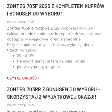
ZONTES 703F 2025 Z KOMPLETEM KUFRÓW
I BONUSEM DO WYBORU!
05-08-2026 , S.W.
Zontes 703F z rocznika 2025
, wyposażony w
21-
calowe przednie koło oraz komplet kufrów
, jest teraz
dostępny w wyjątkowej ofercie specjalnej.
Przy zakupie motocykla możesz wybrać jeden z
trzech bonusów:
20 rat 0%
transport gratis na terenie całej Polski
pierwszy przegląd gratis
CZYTAJ CAŁOŚĆ »
ZONTES 703RR Z BONUSEM DO WYBORU –
SKORZYSTAJ Z WYJĄTKOWEJ OKAZJI!
05-08-2026 , S.W.
Sportowy charakter, dynamiczna sylwetka i