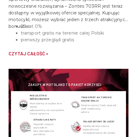
nowoczesne rozwiązania –
Zontes 703RR
jest teraz
dostępny w wyjątkowej ofercie specjalnej. Kupując
motocykl, możesz wybrać jeden z trzech atrakcyjnych
bonusów:
20 rat 0%
transport gratis na terenie całej Polski
pierwszy przegląd gratis
CZYTAJ CAŁOŚĆ »
ZAKUPY W MOTOLAND TO PAKIET KORZYŚCI
WIELOLETNIE
TRANSPORT NA TERENIE
DOŚWIADCZENIE
CAŁEGO KRAJU
Pomożemy w wyborze a
Dostarczymy Twój pojazd
także
pod wskazany
odpowiemy na wszystkie
adres
Twoje pytania
ATRAKCYJNE RATY
POJAZD GOTOWY DO JAZDY
Wyjedź nowym
Każdy dostarczany
pojazdem
pojazd jest
bez obciążania
przygotowany do jazdy
portfela!