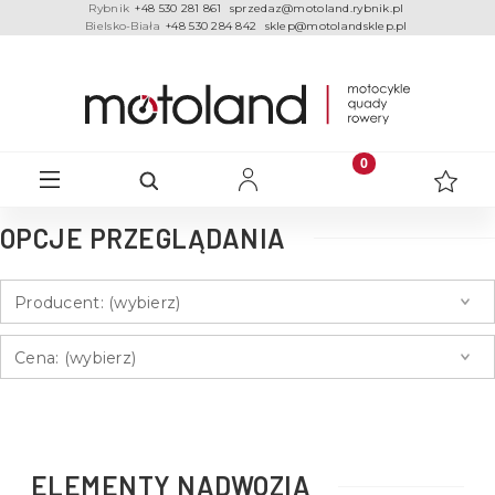
Rybnik
+48 530 281 861
sprzedaz@motoland.rybnik.pl
Bielsko-Biała
+48 530 284 842
sklep@motolandsklep.pl
OPCJE PRZEGLĄDANIA
Producent: (wybierz)
Cena: (wybierz)
ELEMENTY NADWOZIA