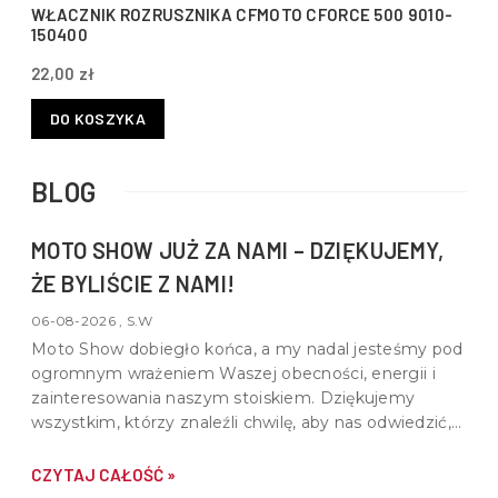
WŁACZNIK ROZRUSZNIKA CFMOTO CFORCE 500 9010-
150400
22,00 zł
DO KOSZYKA
BLOG
MOTO SHOW JUŻ ZA NAMI – DZIĘKUJEMY,
ŻE BYLIŚCIE Z NAMI!
06-08-2026 , S.W
Moto Show dobiegło końca, a my nadal jesteśmy pod
ogromnym wrażeniem Waszej obecności, energii i
zainteresowania naszym stoiskiem. Dziękujemy
wszystkim, którzy znaleźli chwilę, aby nas odwiedzić,
porozmawiać o motocyklach, quadach i wspólnej pasji
do motoryzacji.
CZYTAJ CAŁOŚĆ »