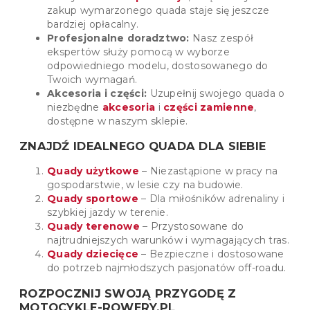
zakup wymarzonego quada staje się jeszcze
bardziej opłacalny.
Profesjonalne doradztwo:
Nasz zespół
ekspertów służy pomocą w wyborze
odpowiedniego modelu, dostosowanego do
Twoich wymagań.
Akcesoria i części:
Uzupełnij swojego quada o
niezbędne
akcesoria
i
części zamienne
,
dostępne w naszym sklepie.
ZNAJDŹ IDEALNEGO QUADA DLA SIEBIE
Quady użytkowe
– Niezastąpione w pracy na
gospodarstwie, w lesie czy na budowie.
Quady sportowe
– Dla miłośników adrenaliny i
szybkiej jazdy w terenie.
Quady terenowe
– Przystosowane do
najtrudniejszych warunków i wymagających tras.
Quady dziecięce
– Bezpieczne i dostosowane
do potrzeb najmłodszych pasjonatów off-roadu.
ROZPOCZNIJ SWOJĄ PRZYGODĘ Z
MOTOCYKLE-ROWERY.PL