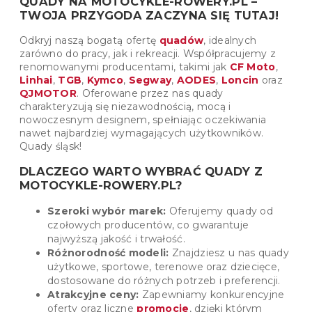
QUADY NA MOTOCYKLE-ROWERY.PL –
TWOJA PRZYGODA ZACZYNA SIĘ TUTAJ!
Odkryj naszą bogatą ofertę
quadów
, idealnych
zarówno do pracy, jak i rekreacji. Współpracujemy z
renomowanymi producentami, takimi jak
CF Moto
,
Linhai
,
TGB
,
Kymco
,
Segway
,
AODES
,
Loncin
oraz
QJMOTOR
. Oferowane przez nas quady
charakteryzują się niezawodnością, mocą i
nowoczesnym designem, spełniając oczekiwania
nawet najbardziej wymagających użytkowników.
Quady śląsk!
DLACZEGO WARTO WYBRAĆ QUADY Z
MOTOCYKLE-ROWERY.PL?
Szeroki wybór marek:
Oferujemy quady od
czołowych producentów, co gwarantuje
najwyższą jakość i trwałość.
Różnorodność modeli:
Znajdziesz u nas quady
użytkowe, sportowe, terenowe oraz dziecięce,
dostosowane do różnych potrzeb i preferencji.
Atrakcyjne ceny:
Zapewniamy konkurencyjne
oferty oraz liczne
promocje
, dzięki którym