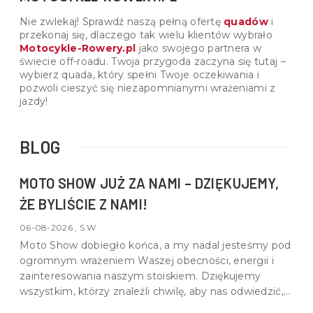
Nie zwlekaj! Sprawdź naszą pełną ofertę
quadów
i
przekonaj się, dlaczego tak wielu klientów wybrało
Motocykle-Rowery.pl
jako swojego partnera w
świecie off-roadu. Twoja przygoda zaczyna się tutaj –
wybierz quada, który spełni Twoje oczekiwania i
pozwoli cieszyć się niezapomnianymi wrażeniami z
jazdy!
BLOG
MOTO SHOW JUŻ ZA NAMI – DZIĘKUJEMY,
ŻE BYLIŚCIE Z NAMI!
06-08-2026 , S.W
Moto Show dobiegło końca, a my nadal jesteśmy pod
ogromnym wrażeniem Waszej obecności, energii i
zainteresowania naszym stoiskiem. Dziękujemy
wszystkim, którzy znaleźli chwilę, aby nas odwiedzić,
porozmawiać o motocyklach, quadach i wspólnej pasji