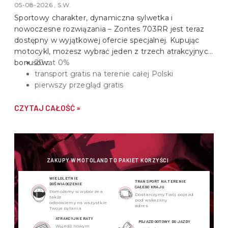
05-08-2026 , S.W.
Sportowy charakter, dynamiczna sylwetka i
nowoczesne rozwiązania –
Zontes 703RR
jest teraz
dostępny w wyjątkowej ofercie specjalnej. Kupując
motocykl, możesz wybrać jeden z trzech atrakcyjnych
bonusów:
20 rat 0%
transport gratis na terenie całej Polski
pierwszy przegląd gratis
CZYTAJ CAŁOŚĆ »
ZAKUPY W MOTOLAND TO PAKIET KORZYŚCI
WIELOLETNIE
TRANSPORT NA TERENIE
DOŚWIADCZENIE
CAŁEGO KRAJU
Pomożemy w wyborze a
Dostarczymy Twój pojazd
także
pod wskazany
odpowiemy na wszystkie
adres
Twoje pytania
ATRAKCYJNE RATY
POJAZD GOTOWY DO JAZDY
Wyjedź nowym