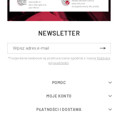
Każdy dostarczany
pojazdem
pojazd jest
bez obciążania
przygotowany do jazdy
portfela!
NEWSLETTER
*Twoje dane osobowe są przetwarzane zgodnie z naszą
Polityką
prywatności
.
POMOC
MOJE KONTO
PŁATNOŚCI I DOSTAWA