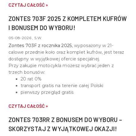
do motoryzacji.
CZYTAJ CAŁOŚĆ »
ZONTES 703F 2025 Z KOMPLETEM KUFRÓW
I BONUSEM DO WYBORU!
05-08-2026 , S.W.
Zontes 703F z rocznika 2025
, wyposażony w
21-
calowe przednie koło oraz komplet kufrów
, jest teraz
dostępny w wyjątkowej ofercie specjalnej.
Przy zakupie motocykla możesz wybrać jeden z
trzech bonusów:
20 rat 0%
transport gratis na terenie całej Polski
pierwszy przegląd gratis
CZYTAJ CAŁOŚĆ »
ZONTES 703RR Z BONUSEM DO WYBORU –
SKORZYSTAJ Z WYJĄTKOWEJ OKAZJI!