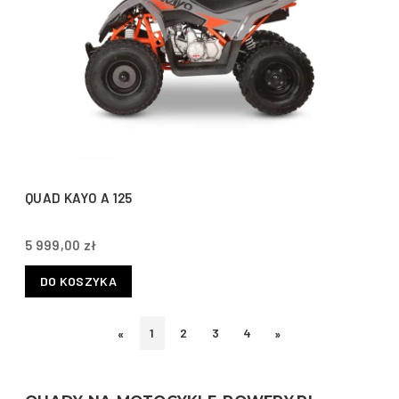
QUAD KAYO A 125
5 999,00 zł
DO KOSZYKA
1
2
3
4
«
»