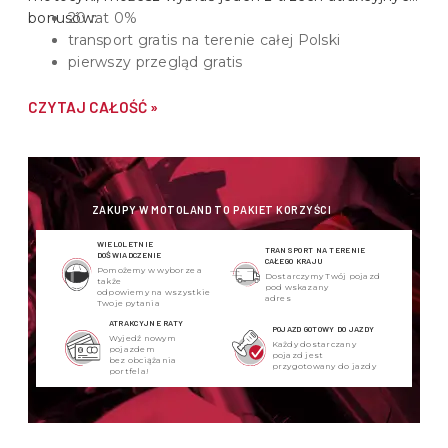
bonusów:
20 rat 0%
transport gratis na terenie całej Polski
pierwszy przegląd gratis
CZYTAJ CAŁOŚĆ »
ZAKUPY W MOTOLAND TO PAKIET KORZYŚCI
WIELOLETNIE
TRANSPORT NA TERENIE
DOŚWIADCZENIE
CAŁEGO KRAJU
Pomożemy w wyborze a
Dostarczymy Twój pojazd
także
pod wskazany
odpowiemy na wszystkie
adres
Twoje pytania
ATRAKCYJNE RATY
POJAZD GOTOWY DO JAZDY
Wyjedź nowym
Każdy dostarczany
pojazdem
pojazd jest
bez obciążania
przygotowany do jazdy
portfela!