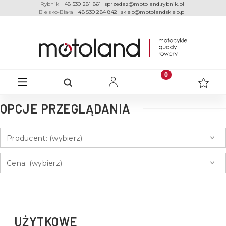
Rybnik
+48 530 281 861
sprzedaz@motoland.rybnik.pl
Bielsko-Biała
+48 530 284 842
sklep@motolandsklep.pl
OPCJE PRZEGLĄDANIA
Producent: (wybierz)
Cena: (wybierz)
UŻYTKOWE