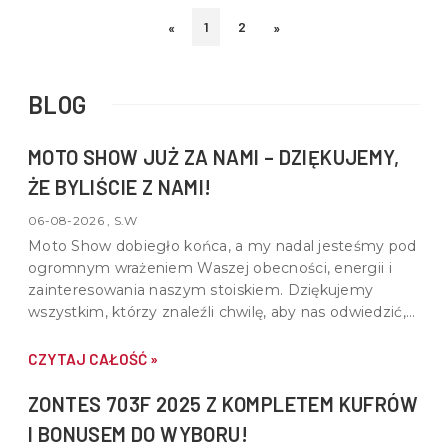
1
2
«
»
BLOG
MOTO SHOW JUŻ ZA NAMI – DZIĘKUJEMY,
ŻE BYLIŚCIE Z NAMI!
06-08-2026 , S.W
Moto Show dobiegło końca, a my nadal jesteśmy pod
ogromnym wrażeniem Waszej obecności, energii i
zainteresowania naszym stoiskiem. Dziękujemy
wszystkim, którzy znaleźli chwilę, aby nas odwiedzić,
porozmawiać o motocyklach, quadach i wspólnej pasji
do motoryzacji.
CZYTAJ CAŁOŚĆ »
ZONTES 703F 2025 Z KOMPLETEM KUFRÓW
I BONUSEM DO WYBORU!