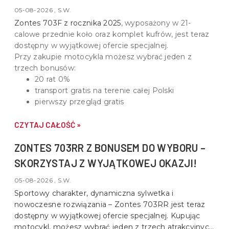
05-08-2026 , S.W.
Zontes 703F z rocznika 2025
, wyposażony w
21-
calowe przednie koło oraz komplet kufrów
, jest teraz
dostępny w wyjątkowej ofercie specjalnej.
Przy zakupie motocykla możesz wybrać jeden z
trzech bonusów:
20 rat 0%
transport gratis na terenie całej Polski
pierwszy przegląd gratis
CZYTAJ CAŁOŚĆ »
ZONTES 703RR Z BONUSEM DO WYBORU –
SKORZYSTAJ Z WYJĄTKOWEJ OKAZJI!
05-08-2026 , S.W.
Sportowy charakter, dynamiczna sylwetka i
nowoczesne rozwiązania –
Zontes 703RR
jest teraz
dostępny w wyjątkowej ofercie specjalnej. Kupując
motocykl, możesz wybrać jeden z trzech atrakcyjnych