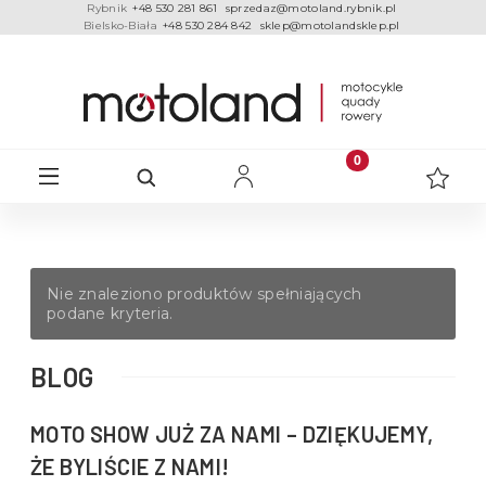
Rybnik
+48 530 281 861
sprzedaz@motoland.rybnik.pl
Bielsko-Biała
+48 530 284 842
sklep@motolandsklep.pl
Nie znaleziono produktów spełniających
podane kryteria.
BLOG
MOTO SHOW JUŻ ZA NAMI – DZIĘKUJEMY,
ŻE BYLIŚCIE Z NAMI!