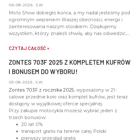
06-08-2026 , S.W
Moto Show dobiegło końca, a my nadal jesteśmy pod
ogromnym wrażeniem Waszej obecności, energii i
zainteresowania naszym stoiskiem. Dziękujemy
wszystkim, którzy znaleźli chwilę, aby nas odwiedzić,
porozmawiać o motocyklach, quadach i wspólnej pasji
do motoryzacji.
CZYTAJ CAŁOŚĆ »
ZONTES 703F 2025 Z KOMPLETEM KUFRÓW
I BONUSEM DO WYBORU!
05-08-2026 , S.W.
Zontes 703F z rocznika 2025
, wyposażony w
21-
calowe przednie koło oraz komplet kufrów
, jest teraz
dostępny w wyjątkowej ofercie specjalnej.
Przy zakupie motocykla możesz wybrać jeden z
trzech bonusów:
20 rat 0%
transport gratis na terenie całej Polski
pierwszy przegląd gratis