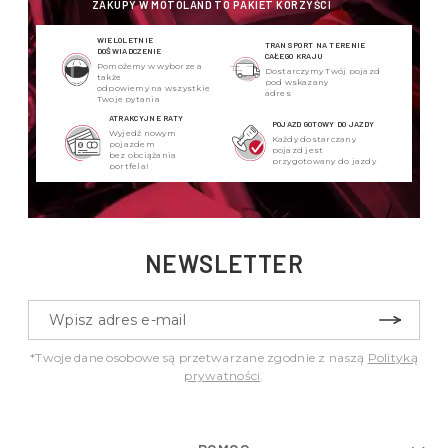
ZAKUPY W MOTOLAND TO PAKIET KORZYŚCI
WIELOLETNIE
TRANSPORT NA TERENIE
DOŚWIADCZENIE
CAŁEGO KRAJU
Pomożemy w wyborze a
Dostarczymy Twój pojazd
także
pod wskazany
odpowiemy na wszystkie
adres
Twoje pytania
ATRAKCYJNE RATY
POJAZD GOTOWY DO JAZDY
Wyjedź nowym
Każdy dostarczany
pojazdem
pojazd jest
bez obciążania
przygotowany do jazdy
portfela!
NEWSLETTER
*Twoje dane osobowe są przetwarzane zgodnie z naszą
Polityką
prywatności
.