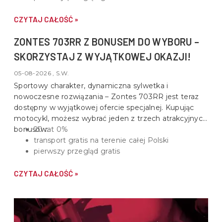
CZYTAJ CAŁOŚĆ »
ZONTES 703RR Z BONUSEM DO WYBORU –
SKORZYSTAJ Z WYJĄTKOWEJ OKAZJI!
05-08-2026 , S.W.
Sportowy charakter, dynamiczna sylwetka i
nowoczesne rozwiązania –
Zontes 703RR
jest teraz
dostępny w wyjątkowej ofercie specjalnej. Kupując
motocykl, możesz wybrać jeden z trzech atrakcyjnych
bonusów:
20 rat 0%
transport gratis na terenie całej Polski
pierwszy przegląd gratis
CZYTAJ CAŁOŚĆ »