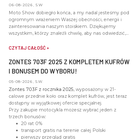
06-08-2026 , S.W
Moto Show dobiegło końca, a my nadal jesteśmy pod
ogromnym wrażeniem Waszej obecności, energii i
zainteresowania naszym stoiskiem. Dziękujemy
wszystkim, którzy znaleźli chwilę, aby nas odwiedzić,
porozmawiać o motocyklach, quadach i wspólnej pasji
do motoryzacji.
CZYTAJ CAŁOŚĆ »
ZONTES 703F 2025 Z KOMPLETEM KUFRÓW
I BONUSEM DO WYBORU!
05-08-2026 , S.W.
Zontes 703F z rocznika 2025
, wyposażony w
21-
calowe przednie koło oraz komplet kufrów
, jest teraz
dostępny w wyjątkowej ofercie specjalnej.
Przy zakupie motocykla możesz wybrać jeden z
trzech bonusów:
20 rat 0%
transport gratis na terenie całej Polski
pierwszy przegląd gratis