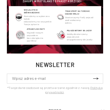
ZAKUPY W MOTOLAND TO PAKIET KORZYŚCI
WIELOLETNIE
TRANSPORT NA TERENIE
DOŚWIADCZENIE
CAŁEGO KRAJU
Pomożemy w wyborze a
Dostarczymy Twój pojazd
także
pod wskazany
odpowiemy na wszystkie
adres
Twoje pytania
ATRAKCYJNE RATY
POJAZD GOTOWY DO JAZDY
Wyjedź nowym
Każdy dostarczany
pojazdem
pojazd jest
bez obciążania
przygotowany do jazdy
portfela!
NEWSLETTER
*Twoje dane osobowe są przetwarzane zgodnie z naszą
Polityką
prywatności
.