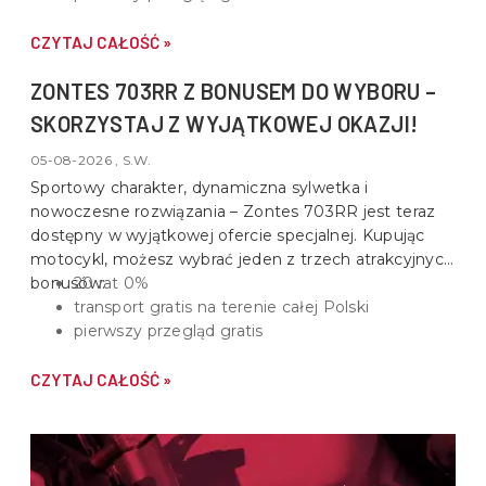
CZYTAJ CAŁOŚĆ »
ZONTES 703RR Z BONUSEM DO WYBORU –
SKORZYSTAJ Z WYJĄTKOWEJ OKAZJI!
05-08-2026 , S.W.
Sportowy charakter, dynamiczna sylwetka i
nowoczesne rozwiązania –
Zontes 703RR
jest teraz
dostępny w wyjątkowej ofercie specjalnej. Kupując
motocykl, możesz wybrać jeden z trzech atrakcyjnych
bonusów:
20 rat 0%
transport gratis na terenie całej Polski
pierwszy przegląd gratis
CZYTAJ CAŁOŚĆ »