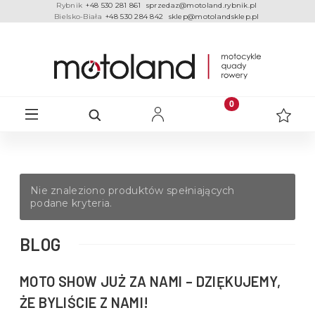
Rybnik
+48 530 281 861
sprzedaz@motoland.rybnik.pl
Bielsko-Biała
+48 530 284 842
sklep@motolandsklep.pl
Nie znaleziono produktów spełniających
podane kryteria.
BLOG
MOTO SHOW JUŻ ZA NAMI – DZIĘKUJEMY,
ŻE BYLIŚCIE Z NAMI!