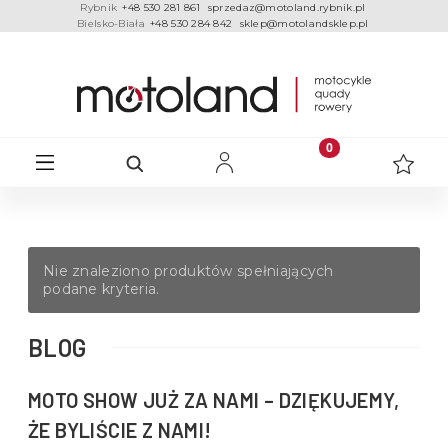
Rybnik
+48 530 281 861
sprzedaz@motoland.rybnik.pl
Bielsko-Biała
+48 530 284 842
sklep@motolandsklep.pl
Nie znaleziono produktów spełniających
podane kryteria.
BLOG
MOTO SHOW JUŻ ZA NAMI – DZIĘKUJEMY,
ŻE BYLIŚCIE Z NAMI!