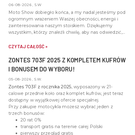
06-08-2026 , S.W
Moto Show dobiegło końca, a my nadal jesteśmy pod
ogromnym wrażeniem Waszej obecności, energii i
zainteresowania naszym stoiskiem. Dziękujemy
wszystkim, którzy znaleźli chwilę, aby nas odwiedzić,
porozmawiać o motocyklach, quadach i wspólnej pasji
do motoryzacji.
CZYTAJ CAŁOŚĆ »
ZONTES 703F 2025 Z KOMPLETEM KUFRÓW
I BONUSEM DO WYBORU!
05-08-2026 , S.W.
Zontes 703F z rocznika 2025
, wyposażony w
21-
calowe przednie koło oraz komplet kufrów
, jest teraz
dostępny w wyjątkowej ofercie specjalnej.
Przy zakupie motocykla możesz wybrać jeden z
trzech bonusów:
20 rat 0%
transport gratis na terenie całej Polski
pierwszy przegląd gratis