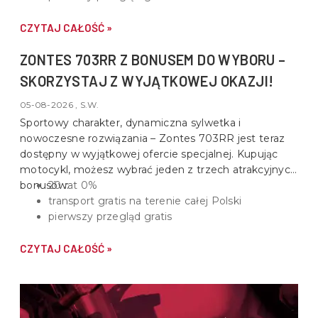
CZYTAJ CAŁOŚĆ »
ZONTES 703RR Z BONUSEM DO WYBORU –
SKORZYSTAJ Z WYJĄTKOWEJ OKAZJI!
05-08-2026 , S.W.
Sportowy charakter, dynamiczna sylwetka i
nowoczesne rozwiązania –
Zontes 703RR
jest teraz
dostępny w wyjątkowej ofercie specjalnej. Kupując
motocykl, możesz wybrać jeden z trzech atrakcyjnych
bonusów:
20 rat 0%
transport gratis na terenie całej Polski
pierwszy przegląd gratis
CZYTAJ CAŁOŚĆ »