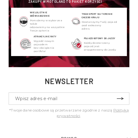
ZAKUPY W MOTOLAND TO PAKIET KORZYŚCI
WIELOLETNIE
TRANSPORT NA TERENIE
DOŚWIADCZENIE
CAŁEGO KRAJU
Pomożemy w wyborze a
Dostarczymy Twój pojazd
także
pod wskazany
odpowiemy na wszystkie
adres
Twoje pytania
ATRAKCYJNE RATY
POJAZD GOTOWY DO JAZDY
Wyjedź nowym
Każdy dostarczany
pojazdem
pojazd jest
bez obciążania
przygotowany do jazdy
portfela!
NEWSLETTER
*Twoje dane osobowe są przetwarzane zgodnie z naszą
Polityką
prywatności
.