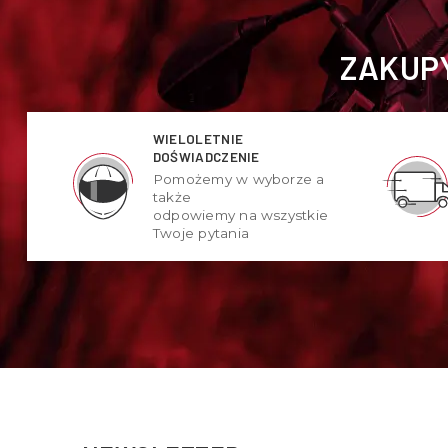
ZAKUPY
WIELOLETNIE
DOŚWIADCZENIE
Pomożemy w wyborze a
także
odpowiemy na wszystkie
Twoje pytania