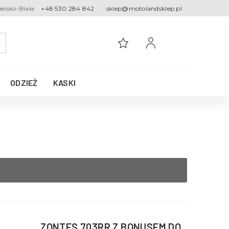
ielsko-Biała
+48 530 284 842
sklep@motolandsklep.pl
ODZIEŻ
KASKI
ZONTES 703RR Z BONUSEM DO