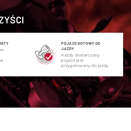
ZYŚCI
RATY
POJAZD GOTOWY DO
JAZDY
ym
Każdy dostarczany
ia
pojazd jest
przygotowany do jazdy