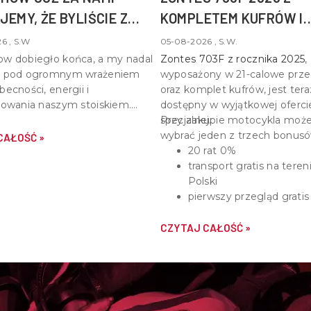
JEMY, ŻE BYLIŚCIE Z
KOMPLETEM KUFRÓW I
BONUSEM DO WYBORU!
6 , S.W
05-08-2026 , S.W.
w dobiegło końca, a my nadal
Zontes 703F z rocznika 2025
,
y pod ogromnym wrażeniem
wyposażony w
21-calowe prze
ecności, energii i
oraz komplet kufrów
, jest ter
sowania naszym stoiskiem.
dostępny w wyjątkowej oferci
my wszystkim, którzy znaleźli
specjalnej.
Przy zakupie motocykla moż
by nas odwiedzić,
wybrać jeden z trzech bonusó
CAŁOŚĆ »
iać o motocyklach, quadach i
20 rat 0%
pasji do motoryzacji.
transport gratis na teren
Polski
pierwszy przegląd gratis
CZYTAJ CAŁOŚĆ »