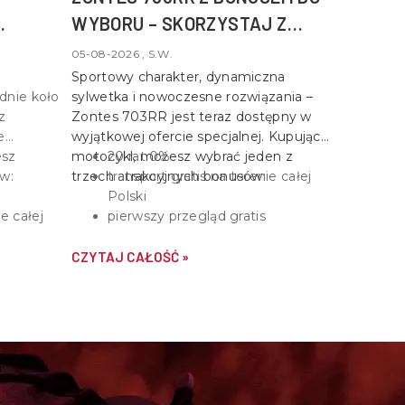
WYBORU – SKORZYSTAJ Z
WYJĄTKOWEJ OKAZJI!
05-08-2026 , S.W.
Sportowy charakter, dynamiczna
dnie koło
sylwetka i nowoczesne rozwiązania –
az
Zontes 703RR
jest teraz dostępny w
e
wyjątkowej ofercie specjalnej. Kupując
esz
motocykl, możesz wybrać jeden z
20 rat 0%
w:
trzech atrakcyjnych bonusów:
transport gratis na terenie całej
Polski
ie całej
pierwszy przegląd gratis
CZYTAJ CAŁOŚĆ »