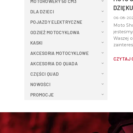
MOTOROWERY 50 CM3
DZIĘKU
DLA DZIECI
NAMI!
06-08-202
POJAZDY ELEKTRYCZNE
Moto Sho
jesteśm
ODZIEŻ MOTOCYKLOWA
Waszej ob
KASKI
zaintere
Dziękuje
AKCESORIA MOTOCYKLOWE
chwilę, a
CZYTAJ 
AKCESORIA DO QUADA
porozmaw
wspólnej 
CZĘŚCI QUAD
NOWOŚCI
PROMOCJE