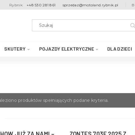
Rybnik
+48 530 281 861
sprzedaz@motoland.rybnik.pl
B
SKUTERY
POJAZDY ELEKTRYCZNE
DLA DZIECI
aleziono produktów spełniających podane kryteria.
HOW JUŻ ZA NAMI –
ZONTES 703F 2025 Z