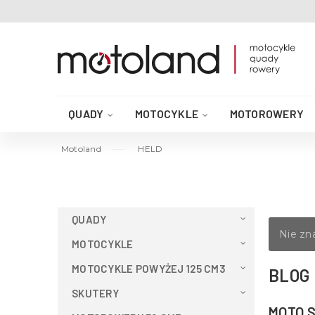
QUADY
MOTOCYKLE
MOTOROWERY
AKCESORIA DO QUADA
CZĘŚCI QUAD
Motoland
HELD
QUADY
Nie zn
MOTOCYKLE
MOTOCYKLE POWYŻEJ 125 CM3
BLOG
SKUTERY
MOTO S