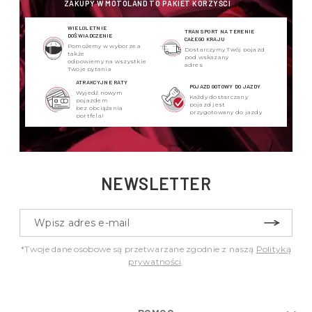
ZAKUPY W MOTOLAND TO PAKIET KORZYŚCI
WIELOLETNIE
TRANSPORT NA TERENIE
DOŚWIADCZENIE
CAŁEGO KRAJU
Pomożemy w wyborze a
Dostarczymy Twój pojazd
także
pod wskazany
odpowiemy na wszystkie
adres
Twoje pytania
ATRAKCYJNE RATY
POJAZD GOTOWY DO JAZDY
Wyjedź nowym
Każdy dostarczany
pojazdem
pojazd jest
bez obciążania
przygotowany do jazdy
portfela!
NEWSLETTER
*Twoje dane osobowe są przetwarzane zgodnie z naszą
Polityką
prywatności
.