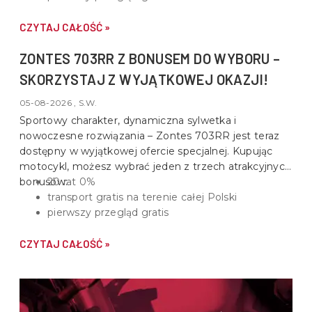
CZYTAJ CAŁOŚĆ »
ZONTES 703RR Z BONUSEM DO WYBORU –
SKORZYSTAJ Z WYJĄTKOWEJ OKAZJI!
05-08-2026 , S.W.
Sportowy charakter, dynamiczna sylwetka i
nowoczesne rozwiązania –
Zontes 703RR
jest teraz
dostępny w wyjątkowej ofercie specjalnej. Kupując
motocykl, możesz wybrać jeden z trzech atrakcyjnych
bonusów:
20 rat 0%
transport gratis na terenie całej Polski
pierwszy przegląd gratis
CZYTAJ CAŁOŚĆ »