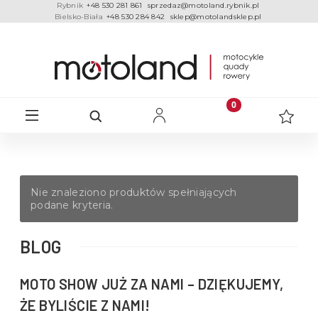
Rybnik
+48 530 281 861
sprzedaz@motoland.rybnik.pl
Bielsko-Biała
+48 530 284 842
sklep@motolandsklep.pl
Nie znaleziono produktów spełniających
podane kryteria.
BLOG
MOTO SHOW JUŻ ZA NAMI – DZIĘKUJEMY,
ŻE BYLIŚCIE Z NAMI!