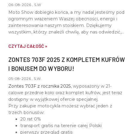
06-08-2026 , S.W
Moto Show dobiegło końca, a my nadal jesteśmy pod
ogromnym wrażeniem Waszej obecności, energii i
zainteresowania naszym stoiskiem. Dziękujemy
wszystkim, którzy znaleźli chwilę, aby nas odwiedzić,
porozmawiać o motocyklach, quadach i wspólnej pasji
do motoryzacji.
CZYTAJ CAŁOŚĆ »
ZONTES 703F 2025 Z KOMPLETEM KUFRÓW
I BONUSEM DO WYBORU!
05-08-2026 , S.W.
Zontes 703F z rocznika 2025
, wyposażony w
21-
calowe przednie koło oraz komplet kufrów
, jest teraz
dostępny w wyjątkowej ofercie specjalnej.
Przy zakupie motocykla możesz wybrać jeden z
trzech bonusów:
20 rat 0%
transport gratis na terenie całej Polski
pierwszy przegląd gratis