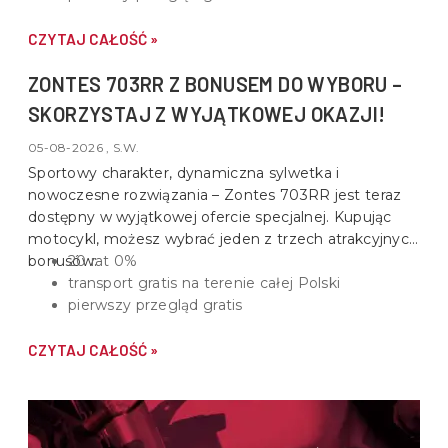
CZYTAJ CAŁOŚĆ »
ZONTES 703RR Z BONUSEM DO WYBORU –
SKORZYSTAJ Z WYJĄTKOWEJ OKAZJI!
05-08-2026 , S.W.
Sportowy charakter, dynamiczna sylwetka i
nowoczesne rozwiązania –
Zontes 703RR
jest teraz
dostępny w wyjątkowej ofercie specjalnej. Kupując
motocykl, możesz wybrać jeden z trzech atrakcyjnych
bonusów:
20 rat 0%
transport gratis na terenie całej Polski
pierwszy przegląd gratis
CZYTAJ CAŁOŚĆ »