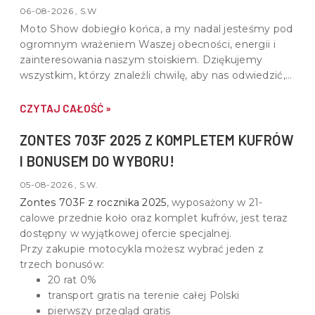
06-08-2026 , S.W
Moto Show dobiegło końca, a my nadal jesteśmy pod
ogromnym wrażeniem Waszej obecności, energii i
zainteresowania naszym stoiskiem. Dziękujemy
wszystkim, którzy znaleźli chwilę, aby nas odwiedzić,
porozmawiać o motocyklach, quadach i wspólnej pasji
do motoryzacji.
CZYTAJ CAŁOŚĆ »
ZONTES 703F 2025 Z KOMPLETEM KUFRÓW
I BONUSEM DO WYBORU!
05-08-2026 , S.W.
Zontes 703F z rocznika 2025
, wyposażony w
21-
calowe przednie koło oraz komplet kufrów
, jest teraz
dostępny w wyjątkowej ofercie specjalnej.
Przy zakupie motocykla możesz wybrać jeden z
trzech bonusów:
20 rat 0%
transport gratis na terenie całej Polski
pierwszy przegląd gratis