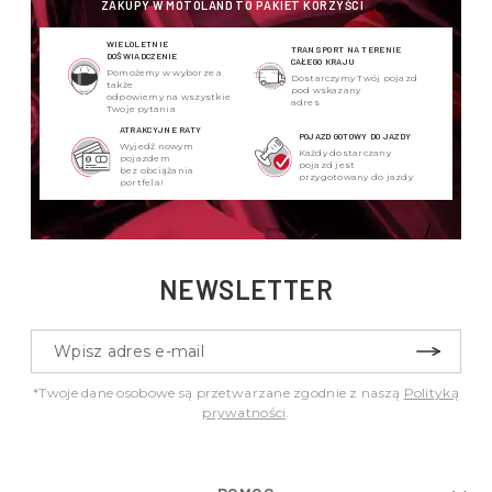
ZAKUPY W MOTOLAND TO PAKIET KORZYŚCI
WIELOLETNIE
TRANSPORT NA TERENIE
DOŚWIADCZENIE
CAŁEGO KRAJU
Pomożemy w wyborze a
Dostarczymy Twój pojazd
także
pod wskazany
odpowiemy na wszystkie
adres
Twoje pytania
ATRAKCYJNE RATY
POJAZD GOTOWY DO JAZDY
Wyjedź nowym
Każdy dostarczany
pojazdem
pojazd jest
bez obciążania
przygotowany do jazdy
portfela!
NEWSLETTER
*Twoje dane osobowe są przetwarzane zgodnie z naszą
Polityką
prywatności
.