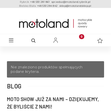
Rybnik
+48 530 281 861
sprzedaz@motoland.rybnik.pl
Bielsko-Biała
+48 530 284 842
sklep@motolandsklep.pl
Nie znaleziono produktów spełniających
podane kryteria.
BLOG
MOTO SHOW JUŻ ZA NAMI – DZIĘKUJEMY,
ŻE BYLIŚCIE Z NAMI!