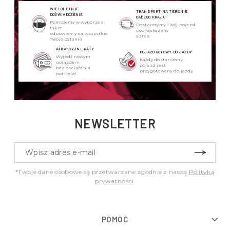
WIELOLETNIE
TRANSPORT NA TERENIE
DOŚWIADCZENIE
CAŁEGO KRAJU
Pomożemy w wyborze a
Dostarczymy Twój pojazd
także
pod wskazany
odpowiemy na wszystkie
adres
Twoje pytania
ATRAKCYJNE RATY
POJAZD GOTOWY DO JAZDY
Wyjedź nowym
Każdy dostarczany
pojazdem
pojazd jest
bez obciążania
przygotowany do jazdy
portfela!
NEWSLETTER
*Twoje dane osobowe są przetwarzane zgodnie z naszą
Polityką
prywatności
.
POMOC