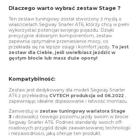
Dlaczego warto wybrać zestaw Stage ?
Ten zestaw tuningowy został stworzony z myślą o
właścicielach Segway Snarler AT6, którzy chcą w pełni
wykorzystać potencjał swojego pojazdu. Dzięki
precyzyjnie dobranym komponentom, zestaw
zapewnia optymalne przeniesienie mocy, co
przekłada się na lepsze osiągi i komfort jazdy.
To jest
zestaw dla Ciebie, jeśli uwielbiasz jeździć w
gęstym błocie lub masz duże opony!
Kompatybilność:
Zestaw jest dedykowany dla modeli Segway Snarler
AT6 z przekładnią
CVTECH produkcja od 06.2022
,
zapewniając idealne dopasowanie i łatwość montażu.
Zainwestuj w
zestaw tuningowy wariatora Stage
3
i doświadcz nowego poziomu jazdy swoim w błocie
Segway Snarler AT6. Podnieś standardy swoich off-
roadowych przygód dzięki zaawansowanej technologii
i niezawodności, jaką oferuje ten produkt.