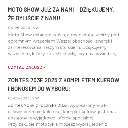
MOTO SHOW JUŻ ZA NAMI – DZIĘKUJEMY,
ŻE BYLIŚCIE Z NAMI!
06-08-2026 , S.W
Moto Show dobiegło końca, a my nadal jesteśmy pod
ogromnym wrażeniem Waszej obecności, energii i
zainteresowania naszym stoiskiem. Dziękujemy
wszystkim, którzy znaleźli chwilę, aby nas odwiedzić,
porozmawiać o motocyklach, quadach i wspólnej pasji
do motoryzacji.
CZYTAJ CAŁOŚĆ »
ZONTES 703F 2025 Z KOMPLETEM KUFRÓW
I BONUSEM DO WYBORU!
05-08-2026 , S.W.
Zontes 703F z rocznika 2025
, wyposażony w
21-
calowe przednie koło oraz komplet kufrów
, jest teraz
dostępny w wyjątkowej ofercie specjalnej.
Przy zakupie motocykla możesz wybrać jeden z