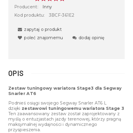
Producent:
Inny
Kod produktu:
3BCF-361E2
zapytaj o produkt
poleć znajomemu
dodaj opinię
OPIS
Zestaw tuningowy wariatora Stage
3
dla Segway
Snarler AT6
Podnieś osiągi swojego Segway Snarler AT6 L
dzięki
zestawowi tuningowemu wariatora Stage
3
Ten zaawansowany zestaw został zaprojektowany z
myślą o entuzjastach jazdy terenowej, którzy pragną
maksymalnej wydajności i dynamicznego
przyspieszenia.