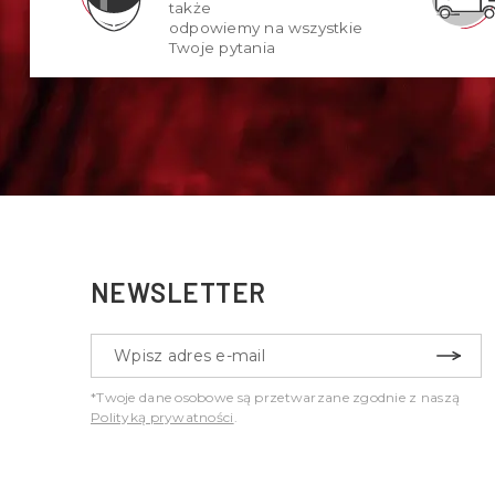
także
odpowiemy na wszystkie
Twoje pytania
NEWSLETTER
*Twoje dane osobowe są przetwarzane zgodnie z naszą
Polityką prywatności
.