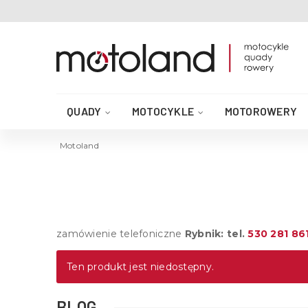
QUADY
MOTOCYKLE
MOTOROWERY
AKCESORIA DO QUADA
CZĘŚCI QUAD
Motoland
zamówienie telefoniczne
Rybnik: tel.
530 281 86
Ten produkt jest niedostępny.
BLOG