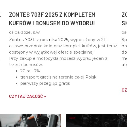
,
ZONTES 703F 2025 Z KOMPLETEM
Z
KUFRÓW I BONUSEM DO WYBORU!
S
05-08-2026 , S.W.
05
Zontes 703F z rocznika 2025
, wyposażony w
21-
Sp
calowe przednie koło oraz komplet kufrów
, jest teraz
no
dostępny w wyjątkowej ofercie specjalnej.
do
Przy zakupie motocykla możesz wybrać jeden z
mo
trzech bonusów:
at
20 rat 0%
transport gratis na terenie całej Polski
pierwszy przegląd gratis
CZ
CZYTAJ CAŁOŚĆ »