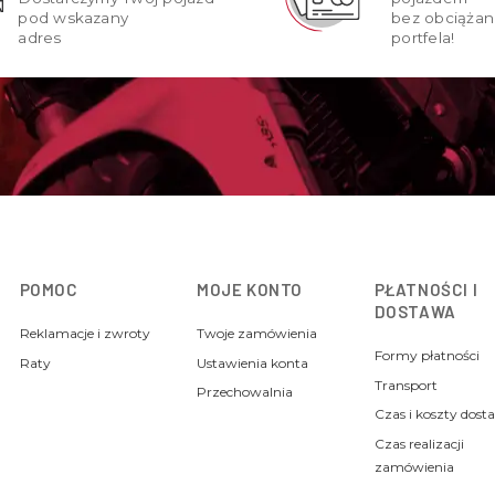
pod wskazany
bez obciążan
adres
portfela!
POMOC
MOJE KONTO
PŁATNOŚCI I
DOSTAWA
Reklamacje i zwroty
Twoje zamówienia
Formy płatności
Raty
Ustawienia konta
Transport
Przechowalnia
Czas i koszty dost
Czas realizacji
zamówienia