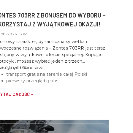
ONTES 703RR Z BONUSEM DO WYBORU –
KORZYSTAJ Z WYJĄTKOWEJ OKAZJI!
-08-2026 , S.W.
ortowy charakter, dynamiczna sylwetka i
woczesne rozwiązania –
Zontes 703RR
jest teraz
stępny w wyjątkowej ofercie specjalnej. Kupując
tocykl, możesz wybrać jeden z trzech
rakcyjnych bonusów:
20 rat 0%
transport gratis na terenie całej Polski
pierwszy przegląd gratis
YTAJ CAŁOŚĆ »