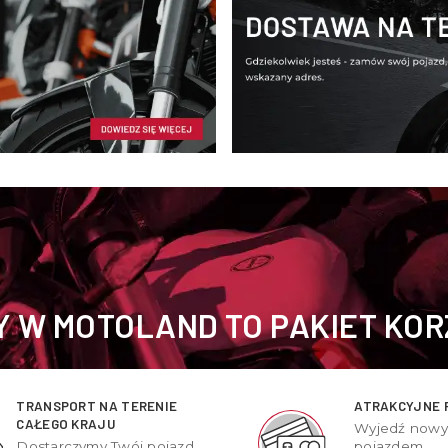
 W MOTOLAND TO PAKIET KOR
TRANSPORT NA TERENIE
ATRAKCYJNE 
CAŁEGO KRAJU
Wyjedź now
Dostarczymy Twój pojazd
pojazdem