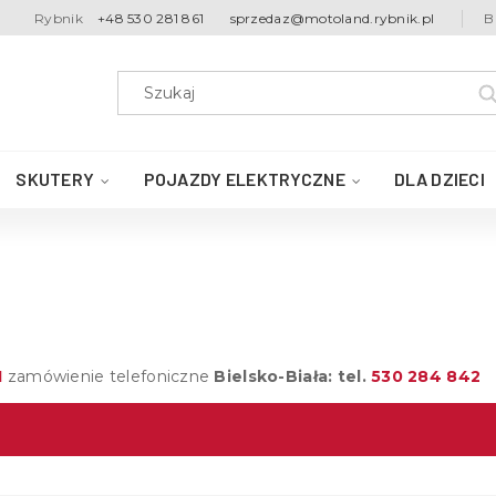
Rybnik
+48 530 281 861
sprzedaz@motoland.rybnik.pl
B
SKUTERY
POJAZDY ELEKTRYCZNE
DLA DZIECI
1
zamówienie telefoniczne
Bielsko-Biała: tel.
530 284 842