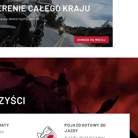
ZYŚCI
RATY
POJAZD GOTOWY DO
JAZDY
ym
Każdy dostarczany