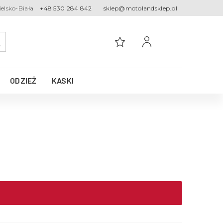
ielsko-Biała
+48 530 284 842
sklep@motolandsklep.pl
ODZIEŻ
KASKI