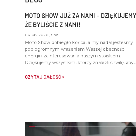
MOTO SHOW JUŻ ZA NAMI – DZIĘKUJEMY
ŻE BYLIŚCIE Z NAMI!
06-08-2026 , S.W
Moto Show dobiegło końca, a my nadal jesteśmy
pod ogromnym wrażeniem Waszej obecności,
energii i zainteresowania naszym stoiskiem.
Dziękujemy wszystkim, którzy znaleźli chwilę, aby
nas odwiedzić, porozmawiać o motocyklach,
quadach i wspólnej pasji do motoryzacji.
CZYTAJ CAŁOŚĆ »