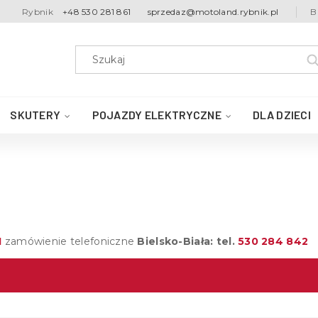
Rybnik
+48 530 281 861
sprzedaz@motoland.rybnik.pl
B
SKUTERY
POJAZDY ELEKTRYCZNE
DLA DZIECI
1
zamówienie telefoniczne
Bielsko-Biała: tel.
530 284 842