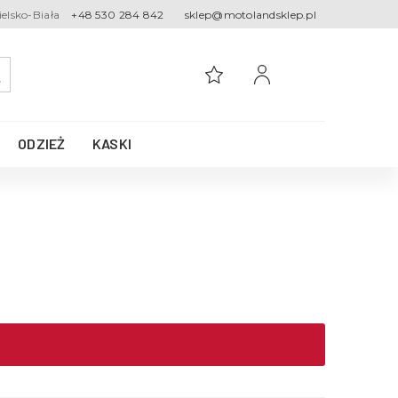
ielsko-Biała
+48 530 284 842
sklep@motolandsklep.pl
ODZIEŻ
KASKI