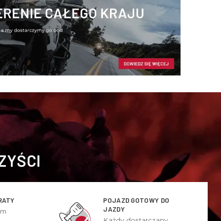
ZYŚCI
RATY
POJAZD GOTOWY DO
JAZDY
ym
Każdy dostarczany