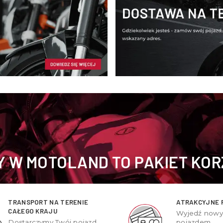
 W MOTOLAND TO PAKIET KOR
TRANSPORT NA TERENIE
ATRAKCYJNE 
CAŁEGO KRAJU
Wyjedź now
Dostarczymy Twój pojazd
pojazdem