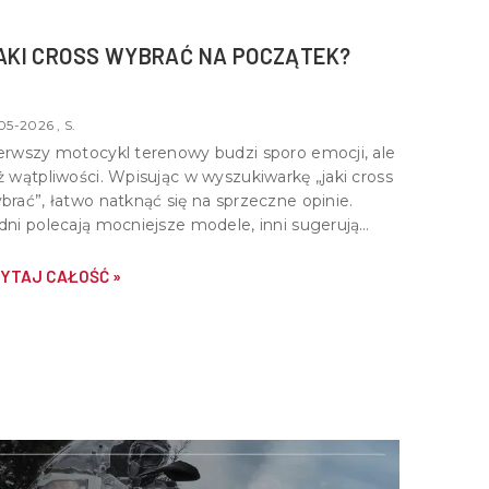
AKI CROSS WYBRAĆ NA POCZĄTEK?
05-2026 , S.
erwszy motocykl terenowy budzi sporo emocji, ale
ż wątpliwości. Wpisując w wyszukiwarkę „jaki cross
brać”, łatwo natknąć się na sprzeczne opinie.
dni polecają mocniejsze modele, inni sugerują
art od lekkich konstrukcji. Prawda leży pośrodku -
bry cross na start powinien być dopasowany do
YTAJ CAŁOŚĆ »
iejętności, wzrostu i stylu jazdy.