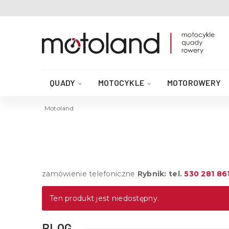
QUADY
MOTOCYKLE
MOTOROWERY
AKCESORIA DO QUADA
CZĘŚCI QUAD
Motoland
zamówienie telefoniczne
Rybnik: tel.
530 281 86
Ten produkt jest niedostępny.
BLOG