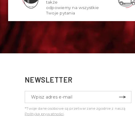
także
odpowiemy na wszystkie
Twoje pytania
NEWSLETTER
*Twoje dane osobowe są przetwarzane zgodnie z naszą
Polityką prywatności
.