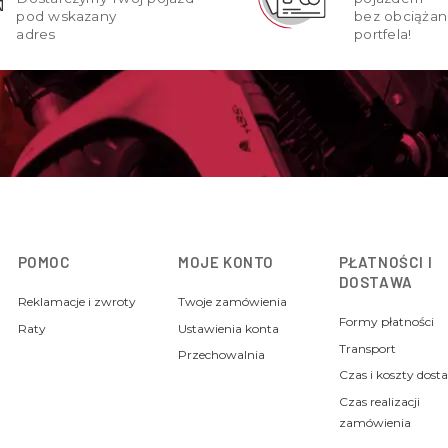
pod wskazany
bez obciążan
adres
portfela!
POMOC
MOJE KONTO
PŁATNOŚCI I
DOSTAWA
Reklamacje i zwroty
Twoje zamówienia
Formy płatności
Raty
Ustawienia konta
Transport
Przechowalnia
Czas i koszty dost
Czas realizacji
zamówienia