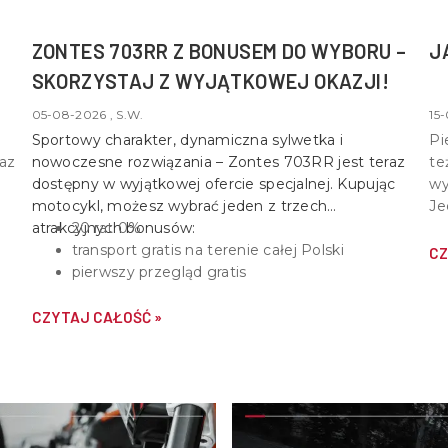
ZONTES 703RR Z BONUSEM DO WYBORU –
J
SKORZYSTAJ Z WYJĄTKOWEJ OKAZJI!
05-08-2026 , S.W.
15-
Sportowy charakter, dynamiczna sylwetka i
Pi
raz
nowoczesne rozwiązania –
Zontes 703RR
jest teraz
te
dostępny w wyjątkowej ofercie specjalnej. Kupując
wy
motocykl, możesz wybrać jeden z trzech
Je
atrakcyjnych bonusów:
20 rat 0%
st
transport gratis na terenie całej Polski
do
CZ
pierwszy przegląd gratis
um
CZYTAJ CAŁOŚĆ »