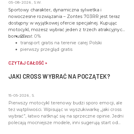
05-08-2026 , S.W.
Sportowy charakter, dynamiczna sylwetka i
nowoczesne rozwiązania –
Zontes 703RR
jest teraz
dostępny w wyjątkowej ofercie specjalnej. Kupując
motocykl, możesz wybrać jeden z trzech atrakcyjnych
bonusów:
20 rat 0%
transport gratis na terenie całej Polski
pierwszy przegląd gratis
CZYTAJ CAŁOŚĆ »
JAKI CROSS WYBRAĆ NA POCZĄTEK?
15-05-2026 , S.
Pierwszy motocykl terenowy budzi sporo emocji, ale
też wątpliwości. Wpisując w wyszukiwarkę „jaki cross
wybrać”, łatwo natknąć się na sprzeczne opinie. Jedni
polecają mocniejsze modele, inni sugerują start od
lekkich konstrukcji. Prawda leży pośrodku - dobry