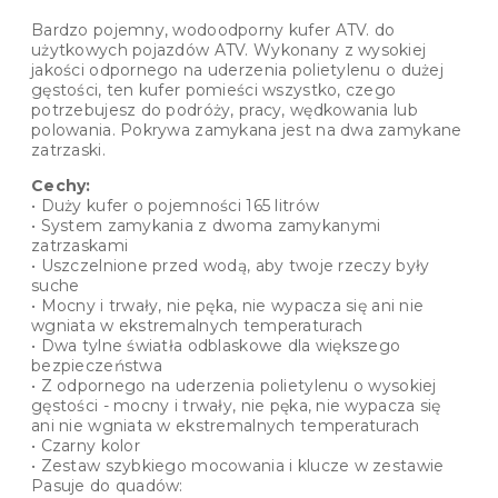
Bardzo pojemny, wodoodporny kufer ATV. do
użytkowych pojazdów ATV. Wykonany z wysokiej
jakości odpornego na uderzenia polietylenu o dużej
gęstości, ten kufer pomieści wszystko, czego
potrzebujesz do podróży, pracy, wędkowania lub
polowania. Pokrywa zamykana jest na dwa zamykane
zatrzaski.
Cechy:
• Duży kufer o pojemności 165 litrów
• System zamykania z dwoma zamykanymi
zatrzaskami
• Uszczelnione przed wodą, aby twoje rzeczy były
suche
• Mocny i trwały, nie pęka, nie wypacza się ani nie
wgniata w ekstremalnych temperaturach
• Dwa tylne światła odblaskowe dla większego
bezpieczeństwa
• Z odpornego na uderzenia polietylenu o wysokiej
gęstości - mocny i trwały, nie pęka, nie wypacza się
ani nie wgniata w ekstremalnych temperaturach
• Czarny kolor
• Zestaw szybkiego mocowania i klucze w zestawie
Pasuje do quadów: