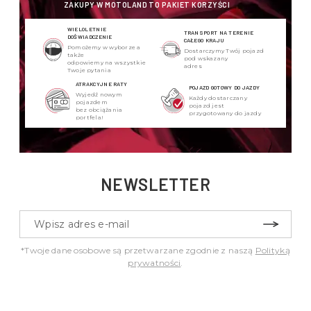
ZAKUPY W MOTOLAND TO PAKIET KORZYŚCI
WIELOLETNIE
TRANSPORT NA TERENIE
DOŚWIADCZENIE
CAŁEGO KRAJU
Pomożemy w wyborze a
Dostarczymy Twój pojazd
także
pod wskazany
odpowiemy na wszystkie
adres
Twoje pytania
ATRAKCYJNE RATY
POJAZD GOTOWY DO JAZDY
Wyjedź nowym
Każdy dostarczany
pojazdem
pojazd jest
bez obciążania
przygotowany do jazdy
portfela!
NEWSLETTER
*Twoje dane osobowe są przetwarzane zgodnie z naszą
Polityką
prywatności
.