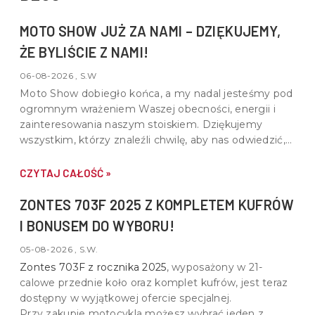
MOTO SHOW JUŻ ZA NAMI – DZIĘKUJEMY,
ŻE BYLIŚCIE Z NAMI!
06-08-2026 , S.W
Moto Show dobiegło końca, a my nadal jesteśmy pod
ogromnym wrażeniem Waszej obecności, energii i
zainteresowania naszym stoiskiem. Dziękujemy
wszystkim, którzy znaleźli chwilę, aby nas odwiedzić,
porozmawiać o motocyklach, quadach i wspólnej pasji
do motoryzacji.
CZYTAJ CAŁOŚĆ »
ZONTES 703F 2025 Z KOMPLETEM KUFRÓW
I BONUSEM DO WYBORU!
05-08-2026 , S.W.
Zontes 703F z rocznika 2025
, wyposażony w
21-
calowe przednie koło oraz komplet kufrów
, jest teraz
dostępny w wyjątkowej ofercie specjalnej.
Przy zakupie motocykla możesz wybrać jeden z