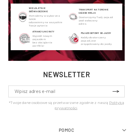
WIELOLETNIE
TRANSPORT NA TERENIE
DOŚWIADCZENIE
CAŁEGO KRAJU
Pomożemy w wyborze a
Dostarczymy Twój pojazd
także
pod wskazany
odpowiemy na wszystkie
adres
Twoje pytania
ATRAKCYJNE RATY
POJAZD GOTOWY DO JAZDY
Wyjedź nowym
Każdy dostarczany
pojazdem
pojazd jest
bez obciążania
przygotowany do jazdy
portfela!
NEWSLETTER
*Twoje dane osobowe są przetwarzane zgodnie z naszą
Polityką
prywatności
.
POMOC