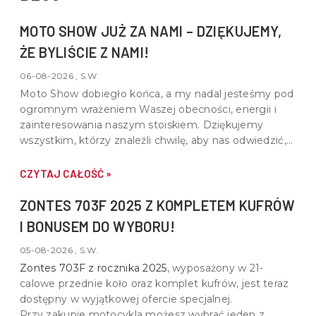
MOTO SHOW JUŻ ZA NAMI – DZIĘKUJEMY,
ŻE BYLIŚCIE Z NAMI!
06-08-2026 , S.W
Moto Show dobiegło końca, a my nadal jesteśmy pod
ogromnym wrażeniem Waszej obecności, energii i
zainteresowania naszym stoiskiem. Dziękujemy
wszystkim, którzy znaleźli chwilę, aby nas odwiedzić,
porozmawiać o motocyklach, quadach i wspólnej pasji
do motoryzacji.
CZYTAJ CAŁOŚĆ »
ZONTES 703F 2025 Z KOMPLETEM KUFRÓW
I BONUSEM DO WYBORU!
05-08-2026 , S.W.
Zontes 703F z rocznika 2025
, wyposażony w
21-
calowe przednie koło oraz komplet kufrów
, jest teraz
dostępny w wyjątkowej ofercie specjalnej.
Przy zakupie motocykla możesz wybrać jeden z