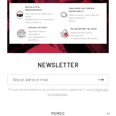
WIELOLETNIE
TRANSPORT NA TERENIE
DOŚWIADCZENIE
CAŁEGO KRAJU
Pomożemy w wyborze a
Dostarczymy Twój pojazd
także
pod wskazany
odpowiemy na wszystkie
adres
Twoje pytania
ATRAKCYJNE RATY
POJAZD GOTOWY DO JAZDY
Wyjedź nowym
Każdy dostarczany
pojazdem
pojazd jest
bez obciążania
przygotowany do jazdy
portfela!
NEWSLETTER
*Twoje dane osobowe są przetwarzane zgodnie z naszą
Polityką
prywatności
.
POMOC