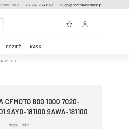
ielsko-Biała
+48 530 284 842
sklep@motolandsklep.pl
ODZIEŻ
KASKI
WA-181100
 CFMOTO 800 1000 7020-
01 9AY0-181100 9AWA-181100
duża ilość