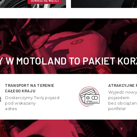
 W MOTOLAND TO PAKIET KOR
TRANSPORT NA TERENIE
ATRAKCYJNE 
CAŁEGO KRAJU
Wyjedź now
Dostarczymy Twój pojazd
pojazdem
pod wskazany
bez obciążan
adres
portfela!