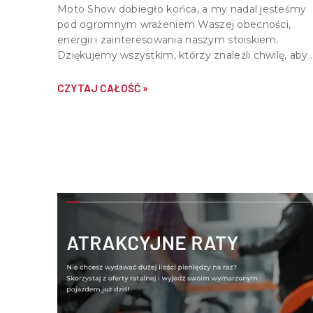
Moto Show dobiegło końca, a my nadal jesteśmy
pod ogromnym wrażeniem Waszej obecności,
energii i zainteresowania naszym stoiskiem.
Dziękujemy wszystkim, którzy znaleźli chwilę, aby
nas odwiedzić, porozmawiać o motocyklach,
quadach i wspólnej pasji do motoryzacji.
CZYTAJ CAŁOŚĆ »