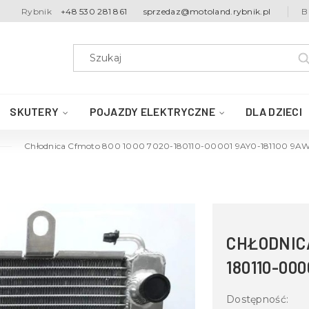
Rybnik
+48 530 281 861
sprzedaz@motoland.rybnik.pl
B
SKUTERY
POJAZDY ELEKTRYCZNE
DLA DZIECI
Chłodnica Cfmoto 800 1000 7020-180110-00001 9AY0-181100 9A
CHŁODNICA
180110-000
Dostępność: