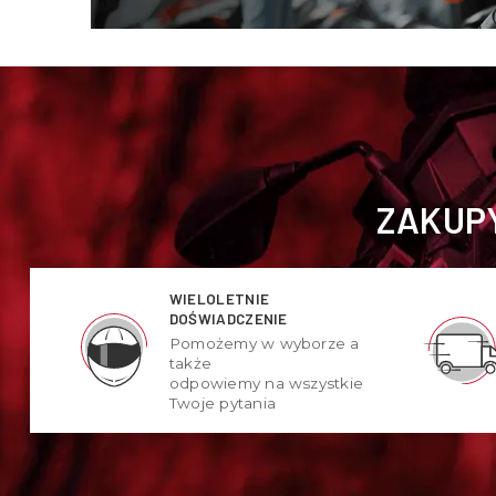
ZAKUPY
WIELOLETNIE
DOŚWIADCZENIE
Pomożemy w wyborze a
także
odpowiemy na wszystkie
Twoje pytania