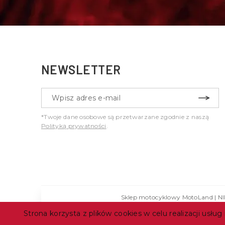
NEWSLETTER
*Twoje dane osobowe są przetwarzane zgodnie z naszą
Polityką prywatności
.
Sklep motocyklowy MotoLand | N
Strona korzysta z plików cookies w celu realizacji usług