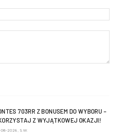
ONTES 703RR Z BONUSEM DO WYBORU –
KORZYSTAJ Z WYJĄTKOWEJ OKAZJI!
-08-2026 , S.W.