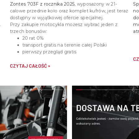
Zontes 703F z rocznika 2025
, wyposażony w
21-
Sp
calowe przednie koło oraz komplet kufrów
, jest teraz
no
dostępny w wyjątkowej ofercie specjalnej.
do
Przy zakupie motocykla możesz wybrać jeden z
mo
trzech bonusów:
at
20 rat 0%
transport gratis na terenie całej Polski
pierwszy przegląd gratis
CZ
CZYTAJ CAŁOŚĆ »