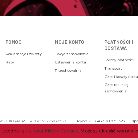
POMOC
MOJE KONTO
PŁATNOŚCI I
DOSTAWA
Reklamacje i zwroty
Twoje zamówienia
Formy płatności
Raty
Ustawienia konta
Transport
Przechowalnia
Czas i koszty dost
Czas realizacji
zamówienia
IP: 6511034049 | REGON: 273189750
Rybnik
+48 530 735 323
sp
 i zgodnie z
Polityką Plików Cookies
. Możesz określić warunki
Bielsko-Biała
+48 530 284 842
sklep@motolandsklep.pl