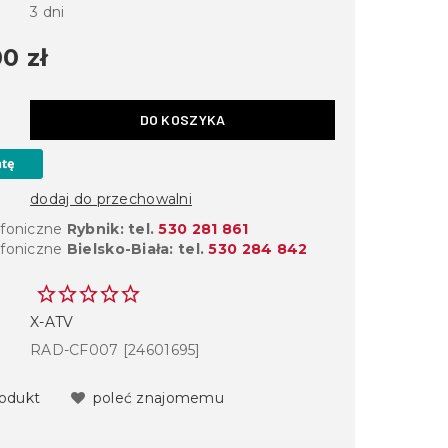
3 dni
0 zł
DO KOSZYKA
dodaj do przechowalni
efoniczne
Rybnik: tel.
530 281 861
efoniczne
Bielsko-Biała: tel.
530 284 842
X-ATV
RAD-CF007 [24601695]
rodukt
poleć znajomemu