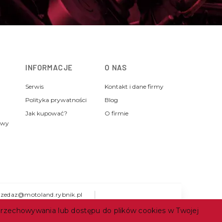
INFORMACJE
O NAS
Serwis
Kontakt i dane firmy
Polityka prywatności
Blog
Jak kupować?
O firmie
awy
rzedaz@motoland.rybnik.pl
 przechowywania lub dostępu do plików cookies w Twojej