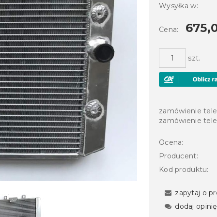
Wysyłka w:
675,0
Cena:
szt.
zamówienie tel
zamówienie tel
Ocena:
Producent:
Kod produktu:
zapytaj o p
dodaj opinię