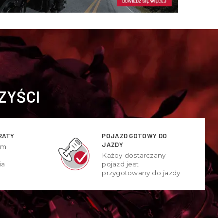
ZYŚCI
RATY
POJAZD GOTOWY DO
JAZDY
ym
Każdy dostarczany
ia
pojazd jest
przygotowany do jazdy