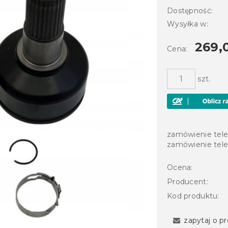
Dostępność:
Wysyłka w:
269,0
Cena:
szt.
zamówienie tel
zamówienie tel
Ocena:
Producent:
Kod produktu:
zapytaj o p