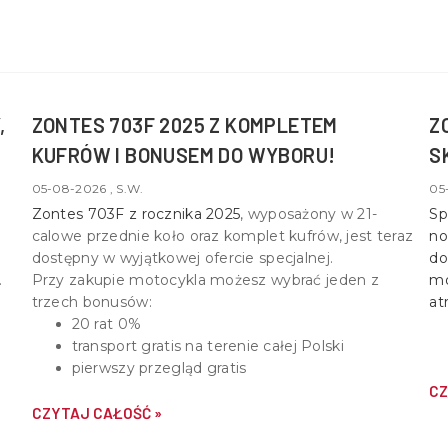
,
ZONTES 703F 2025 Z KOMPLETEM
Z
KUFRÓW I BONUSEM DO WYBORU!
S
05-08-2026 , S.W.
05
Zontes 703F z rocznika 2025
, wyposażony w
21-
Sp
calowe przednie koło oraz komplet kufrów
, jest teraz
no
dostępny w wyjątkowej ofercie specjalnej.
do
Przy zakupie motocykla możesz wybrać jeden z
mo
trzech bonusów:
at
20 rat 0%
transport gratis na terenie całej Polski
pierwszy przegląd gratis
CZ
CZYTAJ CAŁOŚĆ »