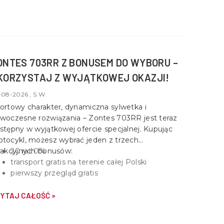
ONTES 703RR Z BONUSEM DO WYBORU –
KORZYSTAJ Z WYJĄTKOWEJ OKAZJI!
-08-2026 , S.W.
ortowy charakter, dynamiczna sylwetka i
woczesne rozwiązania –
Zontes 703RR
jest teraz
stępny w wyjątkowej ofercie specjalnej. Kupując
tocykl, możesz wybrać jeden z trzech
rakcyjnych bonusów:
20 rat 0%
transport gratis na terenie całej Polski
pierwszy przegląd gratis
YTAJ CAŁOŚĆ »