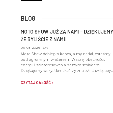
BLOG
MOTO SHOW JUŻ ZA NAMI – DZIĘKUJEMY
ŻE BYLIŚCIE Z NAMI!
06-08-2026 , S.W
Moto Show dobiegło końca, a my nadal jesteśmy
pod ogromnym wrażeniem Waszej obecności,
energii i zainteresowania naszym stoiskiem.
Dziękujemy wszystkim, którzy znaleźli chwilę, aby
nas odwiedzić, porozmawiać o motocyklach,
quadach i wspólnej pasji do motoryzacji.
CZYTAJ CAŁOŚĆ »