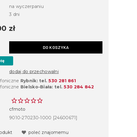
na wyczerpaniu
3 dni
0 zł
DO KOSZYKA
dodaj do przechowalni
efoniczne
Rybnik: tel.
530 281 861
efoniczne
Bielsko-Biała: tel.
530 284 842
cfmoto
9010-270230-1000 [24600671]
rodukt
poleć znajomemu