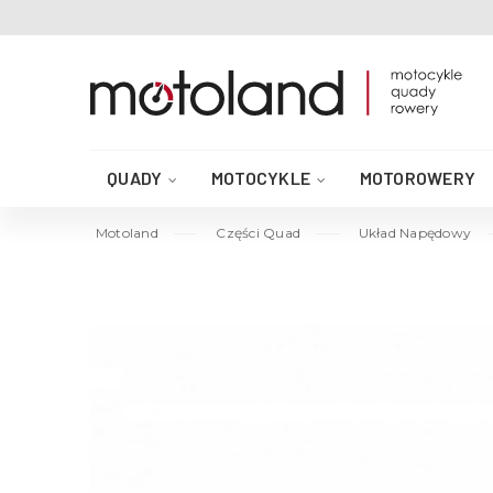
QUADY
MOTOCYKLE
MOTOROWERY
AKCESORIA DO QUADA
CZĘŚCI QUAD
Motoland
Części Quad
Układ Napędowy