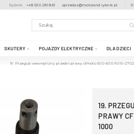
Rybnik
+48 530 281 861
sprzedaz@motoland.rybnik.pl
B
SKUTERY
POJAZDY ELEKTRYCZNE
DLA DZIECI
19. Przegub wewnętrzny przedni prawy cfmoto 500 600 9010-270
19. PRZE
PRAWY CFM
1000