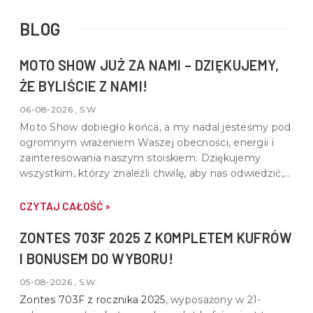
BLOG
MOTO SHOW JUŻ ZA NAMI – DZIĘKUJEMY,
ŻE BYLIŚCIE Z NAMI!
06-08-2026 , S.W
Moto Show dobiegło końca, a my nadal jesteśmy pod
ogromnym wrażeniem Waszej obecności, energii i
zainteresowania naszym stoiskiem. Dziękujemy
wszystkim, którzy znaleźli chwilę, aby nas odwiedzić,
porozmawiać o motocyklach, quadach i wspólnej pasji
do motoryzacji.
CZYTAJ CAŁOŚĆ »
ZONTES 703F 2025 Z KOMPLETEM KUFRÓW
I BONUSEM DO WYBORU!
05-08-2026 , S.W.
Zontes 703F z rocznika 2025
, wyposażony w
21-