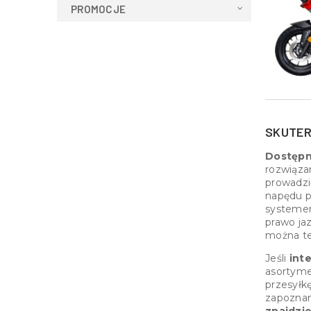
PROMOCJE
SKUTER
Dostępn
rozwiąza
prowadzić
napędu 
systemem
prawo ja
można te
Jeśli
int
asortym
przesyłkę
zapoznan
znajdzi