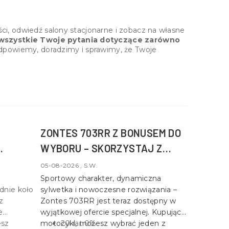
ści, odwiedź salony stacjonarne i zobacz na własne
szystkie Twoje pytania dotyczące zarówno
dpowiemy, doradzimy i sprawimy, że Twoje
ZONTES 703RR Z BONUSEM DO
WYBORU – SKORZYSTAJ Z
WYJĄTKOWEJ OKAZJI!
05-08-2026 , S.W.
Sportowy charakter, dynamiczna
dnie koło
sylwetka i nowoczesne rozwiązania –
az
Zontes 703RR
jest teraz dostępny w
e
wyjątkowej ofercie specjalnej. Kupując
esz
motocykl, możesz wybrać jeden z
20 rat 0%