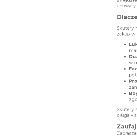
uchwyty
Dlacz
Skutery 
zakup w
Luk
mak
Duż
w m
Fa
pot
Pro
zam
Bo
zgo
Skutery 
długa – 
Zaufaj
Zaprasza