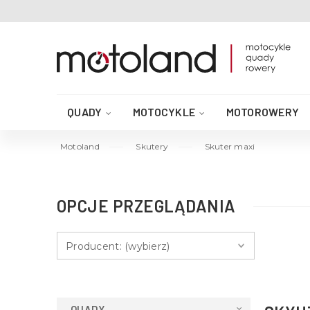
QUADY
MOTOCYKLE
MOTOROWERY
AKCESORIA DO QUADA
CZĘŚCI QUAD
Motoland
Skutery
Skuter maxi
OPCJE PRZEGLĄDANIA
Producent: (wybierz)
QUADY