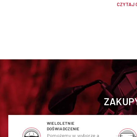
chwilę, a
CZYTAJ 
porozmaw
wspólnej 
ZAKUPY
WIELOLETNIE
DOŚWIADCZENIE
Pomożemy w wyborze a