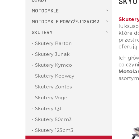
SKYU
MOTOCYKLE
Skuter
MOTOCYKLE POWYŻEJ 125 CM3
luksuso
SKUTERY
które d
przestr
Skutery Barton
oferują
Skutery Junak
Ich głó
co czyn
Skutery Kymco
Motola
Skutery Keeway
asorty
Skutery Zontes
Skutery Voge
Skutery QJ
Skutery 50cm3
Skutery 125cm3