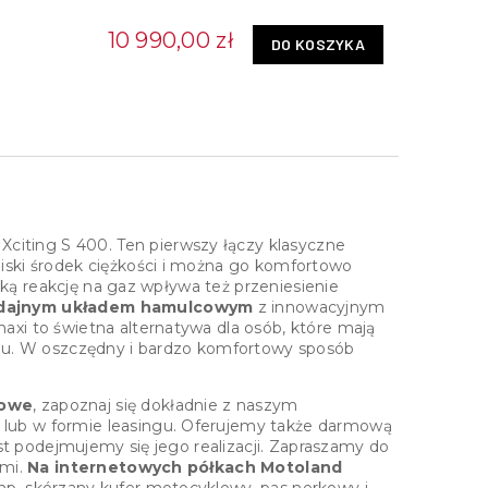
10 990,00 zł
DO KOSZYKA
citing S 400. Ten pierwszy łączy klasyczne
iski środek ciężkości i można go komfortowo
bką reakcję na gaz wpływa też przeniesienie
wydajnym układem hamulcowym
z innowacyjnym
xi to świetna alternatywa dla osób, które mają
odu. W oszczędny i bardzo komfortowy sposób
wowe
, zapoznaj się dokładnie z naszym
lub w formie leasingu. Oferujemy także darmową
st podejmujemy się jego realizacji. Zapraszamy do
ami.
Na internetowych półkach Motoland
 np. skórzany kufer motocyklowy, pas nerkowy i