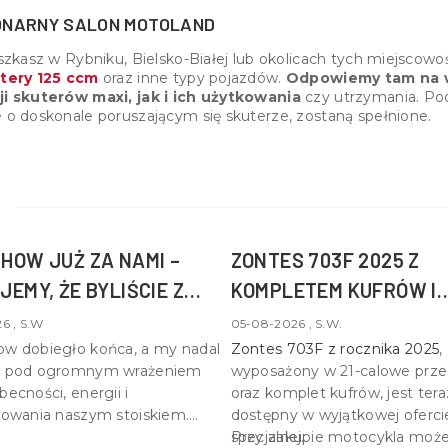
NARNY SALON MOTOLAND
szkasz w Rybniku, Bielsko-Białej lub okolicach tych miejscowo
tery 125 ccm
oraz inne typy pojazdów.
Odpowiemy tam na w
i skuterów maxi, jak i ich użytkowania
czy utrzymania. Po
 o doskonale poruszającym się skuterze, zostaną spełnione.
HOW JUŻ ZA NAMI –
ZONTES 703F 2025 Z
JEMY, ŻE BYLIŚCIE Z
KOMPLETEM KUFRÓW I
BONUSEM DO WYBORU!
6 , S.W
05-08-2026 , S.W.
w dobiegło końca, a my nadal
Zontes 703F z rocznika 2025
,
y pod ogromnym wrażeniem
wyposażony w
21-calowe prze
ecności, energii i
oraz komplet kufrów
, jest ter
sowania naszym stoiskiem.
dostępny w wyjątkowej oferci
my wszystkim, którzy znaleźli
specjalnej.
Przy zakupie motocykla moż