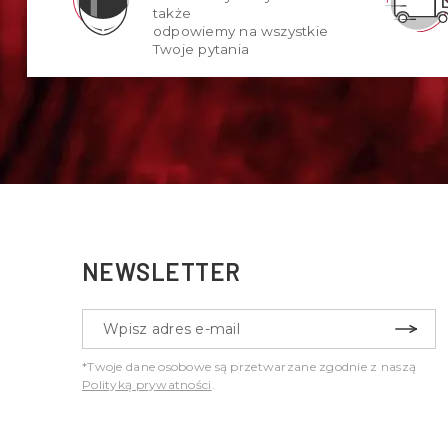
także
odpowiemy na wszystkie
Twoje pytania
NEWSLETTER
*Twoje dane osobowe są przetwarzane zgodnie z naszą
Polityką prywatności
.