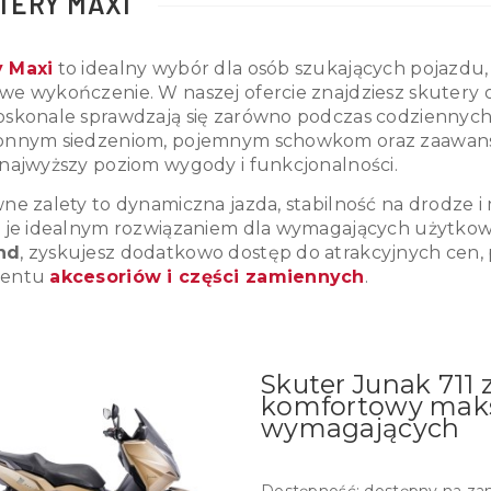
TERY MAXI
y Maxi
to idealny wybór dla osób szukających pojazdu, 
we wykończenie. W naszej ofercie znajdziesz skutery
oskonale sprawdzają się zarówno podczas codziennych d
onnym siedzeniom, pojemnym schowkom oraz zaawan
 najwyższy poziom wygody i funkcjonalności.
wne zalety to dynamiczna jazda, stabilność na drodze 
i je idealnym rozwiązaniem dla wymagających użytko
nd
, zyskujesz dodatkowo dostęp do atrakcyjnych cen, 
mentu
akcesoriów i części zamiennych
.
Skuter Junak 711 
komfortowy maksi
wymagających
Dostępność:
dostępny na za