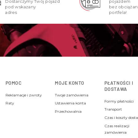
Dostarczymy Twój pojazd
pojazdem
pod wskazany
bez obciążan
adres
portfela!
POMOC
MOJE KONTO
PŁATNOŚCI I
DOSTAWA
Reklamacje i zwroty
Twoje zamówienia
Formy płatności
Raty
Ustawienia konta
Transport
Przechowalnia
Czas i koszty dost
Czas realizacji
zamówienia