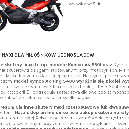
Wysyłka w:
5 dni
 MAXI DLA MIŁOŚNIKÓW JEDNOŚLADÓW
e skutery maxi to np. modele Kymco AK 550i oraz
Kymco X
nia skuterów z osiągami stosowanymi przy motocyklach. Ma n
, dzięki dobrze rozkładającej się masie. Na płynną pracę i szy
pasem.
Model Kymco Xciting S400 wyróżnia się z kolei 
, a także pełnym oświetleniem w technologii LED. Skutery ma
zdy kategorii B i potrzebują zastępstwa dla swojego samoch
ż zabrać ze sobą pasażera i niewielki bagaż.
eresują Cię inne skutery maxi czterosuwowe lub dwusu
entem.
Nasz sklep online umożliwia zakup skutera na raty
 na terenie całej Polski, a po złożeniu zamówienia, natychmia
ia się także z innymi pojazdami - w tym motocyklami i rower
esz także sportowe artykuły odzieżowe
i gadżety takie jak