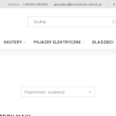
Rybnik
+48 530 281 861
sprzedaz@motoland.rybnik.pl
B
SKUTERY
POJAZDY ELEKTRYCZNE
DLA DZIECI
Pojemność: (wybierz)