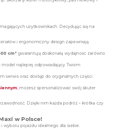
ymagających użytkownikach. Decydując się na
eriałów i ergonomiczny design zapewniają
500 cm³
gwarantują doskonałą wydajność zarówno
 model najlepiej odpowiadający Twoim
 serwis oraz dostęp do oryginalnych części
miennym
, możesz spersonalizować swój skuter
ezawodność. Dzięki nim każda podróż – krótka czy
Maxi w Polsce!
i
i wyboru pojazdu idealnego dla siebie.