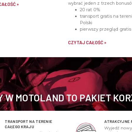
by nas odwiedzić,
wybrać jeden z trzech bonusó
CAŁOŚĆ »
iać o motocyklach, quadach i
20 rat 0%
pasji do motoryzacji.
transport gratis na teren
Polski
pierwszy przegląd gratis
CZYTAJ CAŁOŚĆ »
 W MOTOLAND TO PAKIET KOR
TRANSPORT NA TERENIE
ATRAKCYJNE 
CAŁEGO KRAJU
Wyjedź now