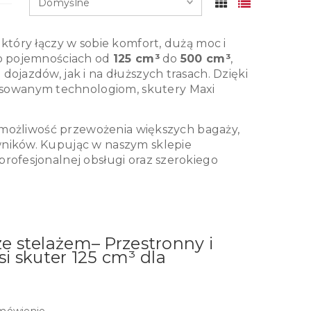
który łączy w sobie komfort, dużą moc i
 o pojemnościach od
125 cm³
do
500 cm³
,
ojazdów, jak i na dłuższych trasach. Dzięki
sowanym technologiom, skutery Maxi
i możliwość przewożenia większych bagaży,
wników. Kupując w naszym sklepie
profesjonalnej obsługi oraz szerokiego
ze stelażem– Przestronny i
 skuter 125 cm³ dla
mówienie