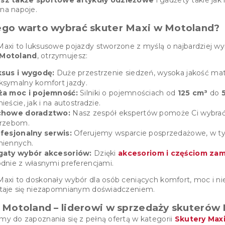
 na napoje.
ego warto wybrać skuter Maxi w Motoland?
Maxi to luksusowe pojazdy stworzone z myślą o najbardziej w
Motoland
, otrzymujesz:
sus i wygodę:
Duże przestrzenie siedzeń, wysoka jakość mat
symalny komfort jazdy.
a moc i pojemność:
Silniki o pojemnościach od
125 cm³
do
ieście, jak i na autostradzie.
chowe doradztwo:
Nasz zespół ekspertów pomoże Ci wybrać
rzebom.
fesjonalny serwis:
Oferujemy wsparcie posprzedażowe, w tym
iennych.
gaty wybór akcesoriów:
Dzięki
akcesoriom i częściom za
dnie z własnymi preferencjami.
Maxi to doskonały wybór dla osób ceniących komfort, moc i ni
staje się niezapomnianym doświadczeniem.
 Motoland – liderowi w sprzedaży skuterów 
my do zapoznania się z pełną ofertą w kategorii
Skutery Max