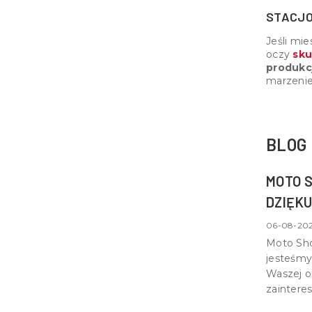
STACJO
Jeśli mie
oczy
sku
produkcj
marzenie
BLOG
MOTO S
DZIĘKU
NAMI!
06-08-202
Moto Sho
jesteśm
Waszej ob
zaintere
Dziękuje