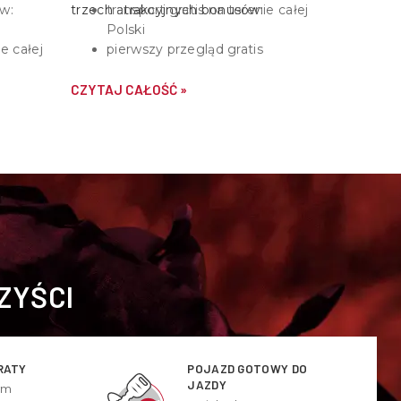
w:
trzech atrakcyjnych bonusów:
transport gratis na terenie całej
Polski
ie całej
pierwszy przegląd gratis
CZYTAJ CAŁOŚĆ »
ZYŚCI
RATY
POJAZD GOTOWY DO
JAZDY
ym