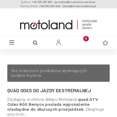
Rybnik
+48 530 281 861
sprzedaz@motoland.rybnik.pl
Bielsko-Biała
+48 530 284 842
sklep@motolandsklep.pl
Nie znaleziono produktów spełniających
podane kryteria.
QUAD ODES DO JAZDY EKSTREMALNEJ
Dostępny w ofercie sklepu Motoland
quad ATV
Odes 800 Benyco posiada wyposażenie
niezbędne do dłuższych przejażdżek
. Obejmuje
ono m.in.: