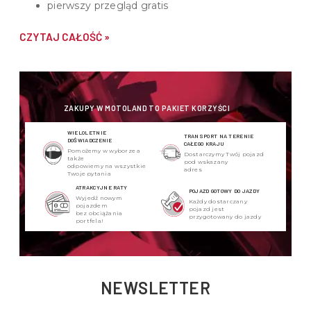
pierwszy przegląd gratis
CZYTAJ CAŁOŚĆ »
ZAKUPY W MOTOLAND TO PAKIET KORZYŚCI
WIELOLETNIE
TRANSPORT NA TERENIE
DOŚWIADCZENIE
CAŁEGO KRAJU
Pomożemy w wyborze a
Dostarczymy Twój pojazd
także
pod wskazany
odpowiemy na wszystkie
adres
Twoje pytania
ATRAKCYJNE RATY
POJAZD GOTOWY DO JAZDY
Wyjedź nowym
Każdy dostarczany
pojazdem
pojazd jest
bez obciążania
przygotowany do jazdy
portfela!
NEWSLETTER