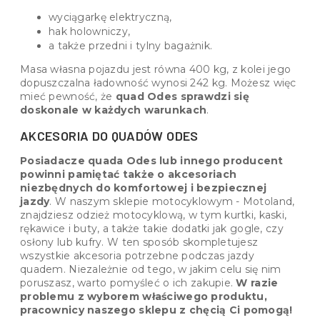
wyciągarkę elektryczną,
hak holowniczy,
a także przedni i tylny bagażnik.
Masa własna pojazdu jest równa 400 kg, z kolei jego
dopuszczalna ładowność wynosi 242 kg. Możesz więc
mieć pewność, że
quad Odes sprawdzi się
doskonale w każdych warunkach
.
AKCESORIA DO QUADÓW ODES
Posiadacze quada Odes lub innego producent
powinni pamiętać także o akcesoriach
niezbędnych do komfortowej i bezpiecznej
jazdy
. W naszym sklepie motocyklowym - Motoland,
znajdziesz odzież motocyklową, w tym kurtki, kaski,
rękawice i buty, a także takie dodatki jak gogle, czy
osłony lub kufry. W ten sposób skompletujesz
wszystkie akcesoria potrzebne podczas jazdy
quadem. Niezależnie od tego, w jakim celu się nim
poruszasz, warto pomyśleć o ich zakupie.
W razie
problemu z wyborem właściwego produktu,
pracownicy naszego sklepu z chęcią Ci pomogą!