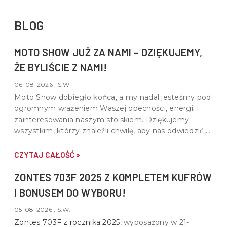
BLOG
MOTO SHOW JUŻ ZA NAMI – DZIĘKUJEMY,
ŻE BYLIŚCIE Z NAMI!
06-08-2026 , S.W
Moto Show dobiegło końca, a my nadal jesteśmy pod
ogromnym wrażeniem Waszej obecności, energii i
zainteresowania naszym stoiskiem. Dziękujemy
wszystkim, którzy znaleźli chwilę, aby nas odwiedzić,
porozmawiać o motocyklach, quadach i wspólnej pasji
do motoryzacji.
CZYTAJ CAŁOŚĆ »
ZONTES 703F 2025 Z KOMPLETEM KUFRÓW
I BONUSEM DO WYBORU!
05-08-2026 , S.W.
Zontes 703F z rocznika 2025
, wyposażony w
21-