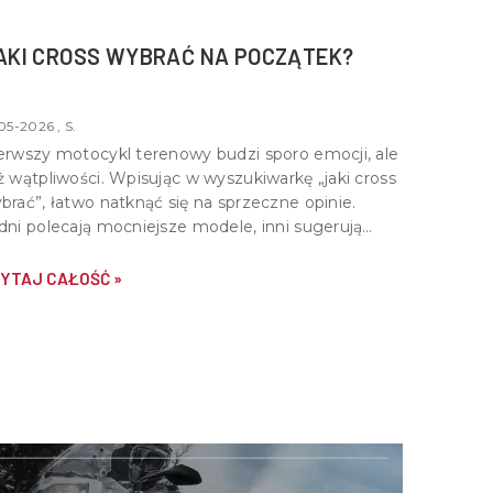
AKI CROSS WYBRAĆ NA POCZĄTEK?
05-2026 , S.
erwszy motocykl terenowy budzi sporo emocji, ale
ż wątpliwości. Wpisując w wyszukiwarkę „jaki cross
brać”, łatwo natknąć się na sprzeczne opinie.
dni polecają mocniejsze modele, inni sugerują
art od lekkich konstrukcji. Prawda leży pośrodku -
bry cross na start powinien być dopasowany do
YTAJ CAŁOŚĆ »
iejętności, wzrostu i stylu jazdy.