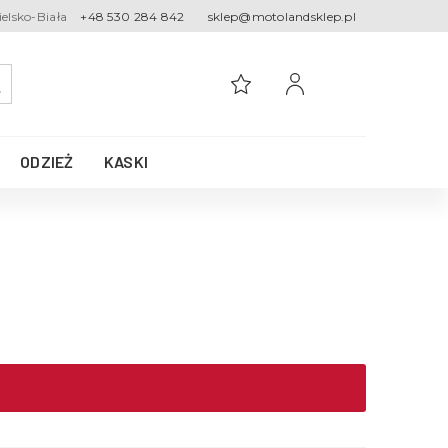
ielsko-Biała
+48 530 284 842
sklep@motolandsklep.pl
ODZIEŻ
KASKI