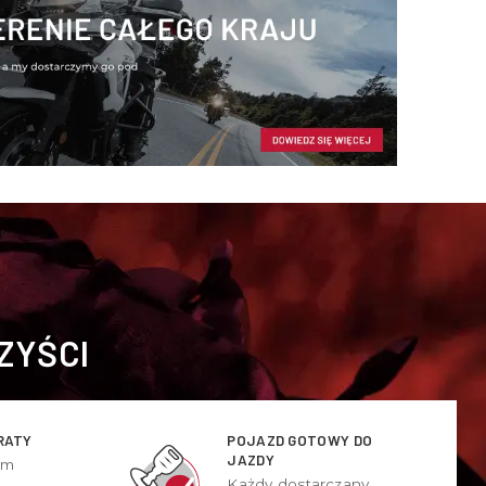
ZYŚCI
RATY
POJAZD GOTOWY DO
JAZDY
ym
Każdy dostarczany