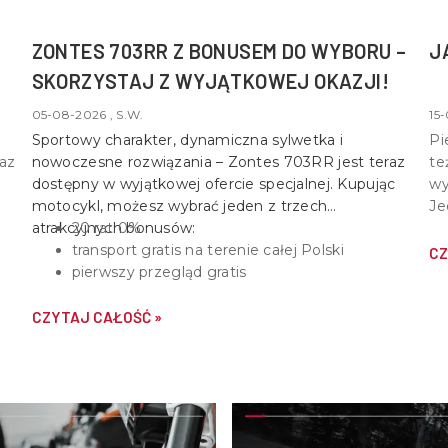
ZONTES 703RR Z BONUSEM DO WYBORU –
J
SKORZYSTAJ Z WYJĄTKOWEJ OKAZJI!
05-08-2026 , S.W.
15-
Sportowy charakter, dynamiczna sylwetka i
Pi
raz
nowoczesne rozwiązania –
Zontes 703RR
jest teraz
te
dostępny w wyjątkowej ofercie specjalnej. Kupując
wy
motocykl, możesz wybrać jeden z trzech
Je
atrakcyjnych bonusów:
20 rat 0%
st
transport gratis na terenie całej Polski
do
CZ
pierwszy przegląd gratis
um
CZYTAJ CAŁOŚĆ »