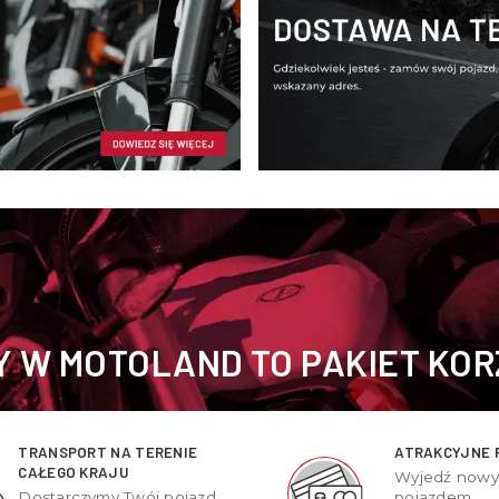
 W MOTOLAND TO PAKIET KOR
TRANSPORT NA TERENIE
ATRAKCYJNE 
CAŁEGO KRAJU
Wyjedź now
Dostarczymy Twój pojazd
pojazdem