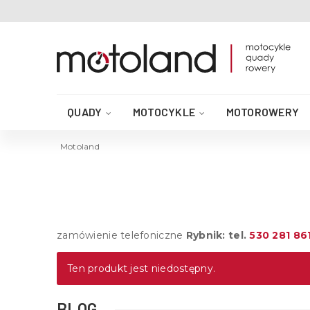
QUADY
MOTOCYKLE
MOTOROWERY
AKCESORIA DO QUADA
CZĘŚCI QUAD
Motoland
zamówienie telefoniczne
Rybnik: tel.
530 281 86
Ten produkt jest niedostępny.
BLOG