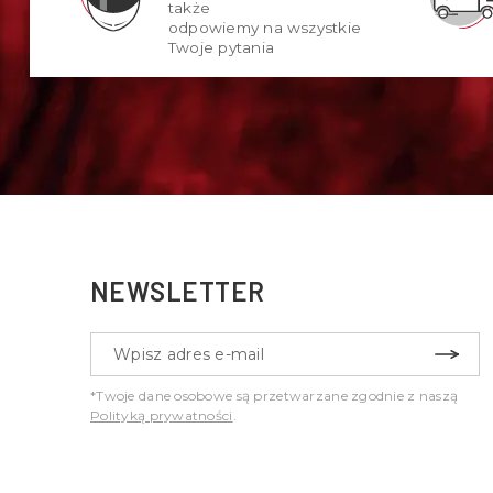
także
odpowiemy na wszystkie
Twoje pytania
NEWSLETTER
*Twoje dane osobowe są przetwarzane zgodnie z naszą
Polityką prywatności
.