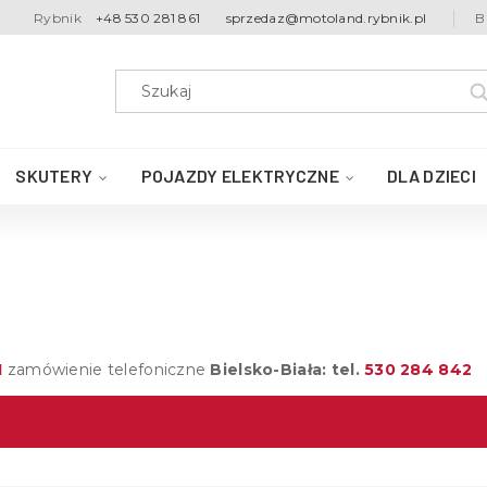
Rybnik
+48 530 281 861
sprzedaz@motoland.rybnik.pl
B
SKUTERY
POJAZDY ELEKTRYCZNE
DLA DZIECI
1
zamówienie telefoniczne
Bielsko-Biała: tel.
530 284 842