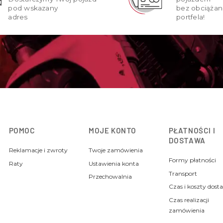
pod wskazany
bez obciążan
adres
portfela!
POMOC
MOJE KONTO
PŁATNOŚCI I
DOSTAWA
Reklamacje i zwroty
Twoje zamówienia
Formy płatności
Raty
Ustawienia konta
Transport
Przechowalnia
Czas i koszty dost
Czas realizacji
zamówienia