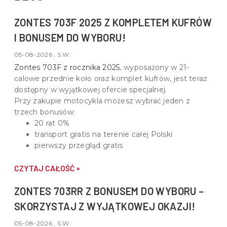
ZONTES 703F 2025 Z KOMPLETEM KUFRÓW
I BONUSEM DO WYBORU!
05-08-2026 , S.W.
Zontes 703F z rocznika 2025
, wyposażony w
21-
calowe przednie koło oraz komplet kufrów
, jest teraz
dostępny w wyjątkowej ofercie specjalnej.
Przy zakupie motocykla możesz wybrać jeden z
trzech bonusów:
20 rat 0%
transport gratis na terenie całej Polski
pierwszy przegląd gratis
CZYTAJ CAŁOŚĆ »
ZONTES 703RR Z BONUSEM DO WYBORU –
SKORZYSTAJ Z WYJĄTKOWEJ OKAZJI!
05-08-2026 , S.W.