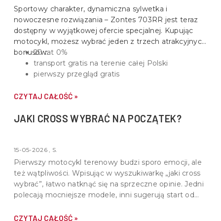
Sportowy charakter, dynamiczna sylwetka i
nowoczesne rozwiązania –
Zontes 703RR
jest teraz
dostępny w wyjątkowej ofercie specjalnej. Kupując
motocykl, możesz wybrać jeden z trzech atrakcyjnych
bonusów:
20 rat 0%
transport gratis na terenie całej Polski
pierwszy przegląd gratis
CZYTAJ CAŁOŚĆ »
JAKI CROSS WYBRAĆ NA POCZĄTEK?
15-05-2026 , S.
Pierwszy motocykl terenowy budzi sporo emocji, ale
też wątpliwości. Wpisując w wyszukiwarkę „jaki cross
wybrać”, łatwo natknąć się na sprzeczne opinie. Jedni
polecają mocniejsze modele, inni sugerują start od
lekkich konstrukcji. Prawda leży pośrodku - dobry
cross na start powinien być dopasowany do
CZYTAJ CAŁOŚĆ »