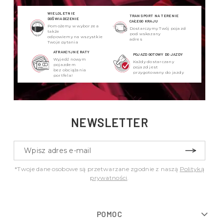
WIELOLETNIE
TRANSPORT NA TERENIE
DOŚWIADCZENIE
CAŁEGO KRAJU
Pomożemy w wyborze a
Dostarczymy Twój pojazd
także
pod wskazany
odpowiemy na wszystkie
adres
Twoje pytania
ATRAKCYJNE RATY
POJAZD GOTOWY DO JAZDY
Wyjedź nowym
Każdy dostarczany
pojazdem
pojazd jest
bez obciążania
przygotowany do jazdy
portfela!
NEWSLETTER
*Twoje dane osobowe są przetwarzane zgodnie z naszą
Polityką
prywatności
.
POMOC