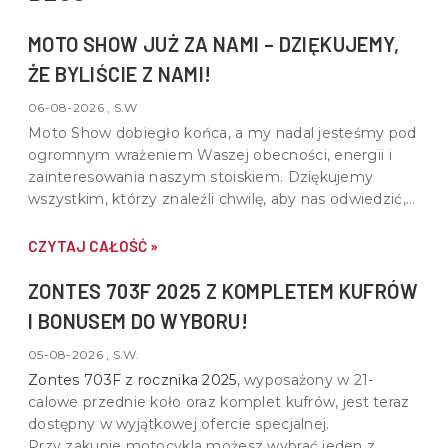
MOTO SHOW JUŻ ZA NAMI – DZIĘKUJEMY,
ŻE BYLIŚCIE Z NAMI!
06-08-2026 , S.W
Moto Show dobiegło końca, a my nadal jesteśmy pod
ogromnym wrażeniem Waszej obecności, energii i
zainteresowania naszym stoiskiem. Dziękujemy
wszystkim, którzy znaleźli chwilę, aby nas odwiedzić,
porozmawiać o motocyklach, quadach i wspólnej pasji
do motoryzacji.
CZYTAJ CAŁOŚĆ »
ZONTES 703F 2025 Z KOMPLETEM KUFRÓW
I BONUSEM DO WYBORU!
05-08-2026 , S.W.
Zontes 703F z rocznika 2025
, wyposażony w
21-
calowe przednie koło oraz komplet kufrów
, jest teraz
dostępny w wyjątkowej ofercie specjalnej.
Przy zakupie motocykla możesz wybrać jeden z