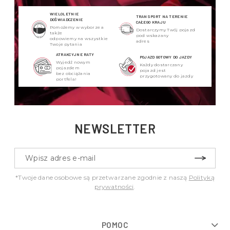
WIELOLETNIE
TRANSPORT NA TERENIE
DOŚWIADCZENIE
CAŁEGO KRAJU
Pomożemy w wyborze a
Dostarczymy Twój pojazd
także
pod wskazany
odpowiemy na wszystkie
adres
Twoje pytania
ATRAKCYJNE RATY
POJAZD GOTOWY DO JAZDY
Wyjedź nowym
Każdy dostarczany
pojazdem
pojazd jest
bez obciążania
przygotowany do jazdy
portfela!
NEWSLETTER
*Twoje dane osobowe są przetwarzane zgodnie z naszą
Polityką
prywatności
.
POMOC