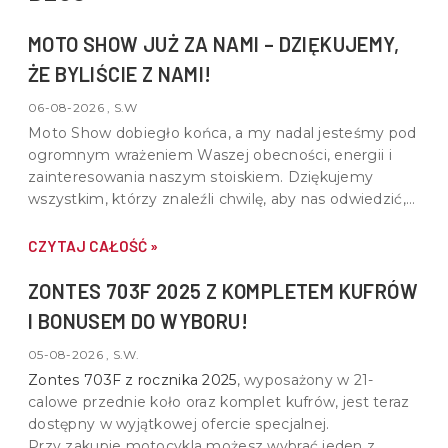
MOTO SHOW JUŻ ZA NAMI – DZIĘKUJEMY,
ŻE BYLIŚCIE Z NAMI!
06-08-2026 , S.W
Moto Show dobiegło końca, a my nadal jesteśmy pod
ogromnym wrażeniem Waszej obecności, energii i
zainteresowania naszym stoiskiem. Dziękujemy
wszystkim, którzy znaleźli chwilę, aby nas odwiedzić,
porozmawiać o motocyklach, quadach i wspólnej pasji
do motoryzacji.
CZYTAJ CAŁOŚĆ »
ZONTES 703F 2025 Z KOMPLETEM KUFRÓW
I BONUSEM DO WYBORU!
05-08-2026 , S.W.
Zontes 703F z rocznika 2025
, wyposażony w
21-
calowe przednie koło oraz komplet kufrów
, jest teraz
dostępny w wyjątkowej ofercie specjalnej.
Przy zakupie motocykla możesz wybrać jeden z