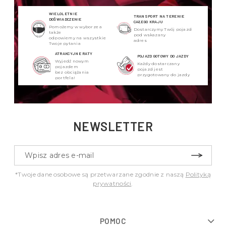
WIELOLETNIE
TRANSPORT NA TERENIE
DOŚWIADCZENIE
CAŁEGO KRAJU
Pomożemy w wyborze a
Dostarczymy Twój pojazd
także
pod wskazany
odpowiemy na wszystkie
adres
Twoje pytania
ATRAKCYJNE RATY
POJAZD GOTOWY DO JAZDY
Wyjedź nowym
Każdy dostarczany
pojazdem
pojazd jest
bez obciążania
przygotowany do jazdy
portfela!
NEWSLETTER
*Twoje dane osobowe są przetwarzane zgodnie z naszą
Polityką
prywatności
.
POMOC