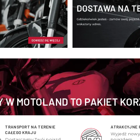
 W MOTOLAND TO PAKIET KOR
TRANSPORT NA TERENIE
ATRAKCYJNE 
CAŁEGO KRAJU
Wyjedź now
Dostarczymy Twój pojazd
pojazdem