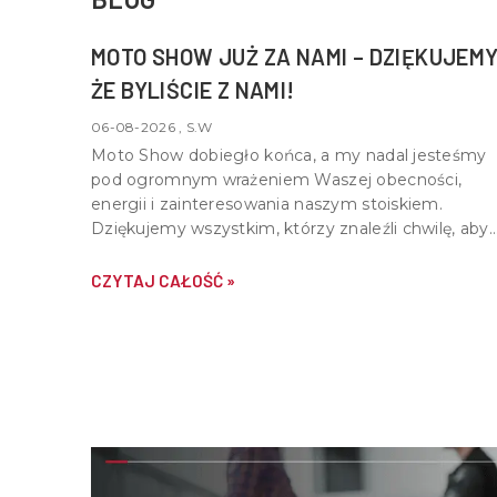
MOTO SHOW JUŻ ZA NAMI – DZIĘKUJEMY
ŻE BYLIŚCIE Z NAMI!
06-08-2026 , S.W
Moto Show dobiegło końca, a my nadal jesteśmy
pod ogromnym wrażeniem Waszej obecności,
energii i zainteresowania naszym stoiskiem.
Dziękujemy wszystkim, którzy znaleźli chwilę, aby
nas odwiedzić, porozmawiać o motocyklach,
quadach i wspólnej pasji do motoryzacji.
CZYTAJ CAŁOŚĆ »