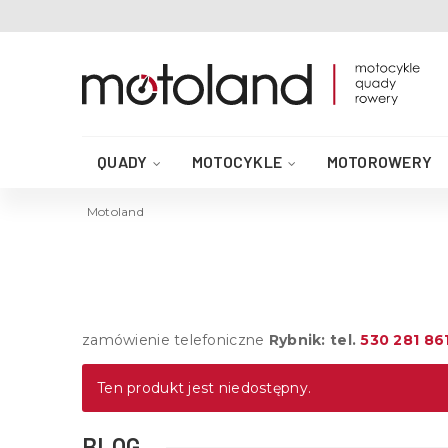
QUADY
MOTOCYKLE
MOTOROWERY
AKCESORIA DO QUADA
CZĘŚCI QUAD
Motoland
zamówienie telefoniczne
Rybnik: tel.
530 281 86
Ten produkt jest niedostępny.
BLOG