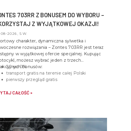
ONTES 703RR Z BONUSEM DO WYBORU –
KORZYSTAJ Z WYJĄTKOWEJ OKAZJI!
-08-2026 , S.W.
ortowy charakter, dynamiczna sylwetka i
woczesne rozwiązania –
Zontes 703RR
jest teraz
stępny w wyjątkowej ofercie specjalnej. Kupując
tocykl, możesz wybrać jeden z trzech
rakcyjnych bonusów:
20 rat 0%
transport gratis na terenie całej Polski
pierwszy przegląd gratis
YTAJ CAŁOŚĆ »