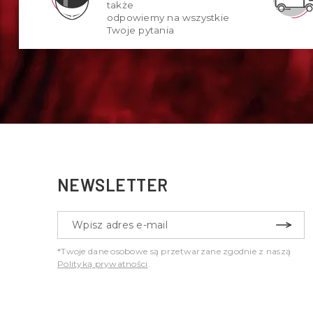
także
odpowiemy na wszystkie
Twoje pytania
NEWSLETTER
*Twoje dane osobowe są przetwarzane zgodnie z naszą
Polityką prywatności
.