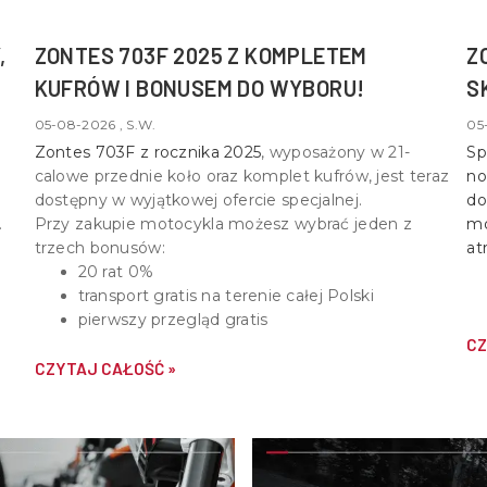
,
ZONTES 703F 2025 Z KOMPLETEM
Z
KUFRÓW I BONUSEM DO WYBORU!
S
05-08-2026 , S.W.
05
Zontes 703F z rocznika 2025
, wyposażony w
21-
Sp
calowe przednie koło oraz komplet kufrów
, jest teraz
no
dostępny w wyjątkowej ofercie specjalnej.
do
Przy zakupie motocykla możesz wybrać jeden z
mo
trzech bonusów:
at
20 rat 0%
transport gratis na terenie całej Polski
pierwszy przegląd gratis
CZ
CZYTAJ CAŁOŚĆ »