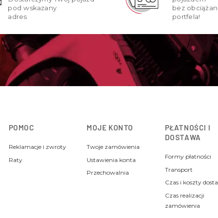
pod wskazany
bez obciążan
adres
portfela!
POMOC
MOJE KONTO
PŁATNOŚCI I
DOSTAWA
Reklamacje i zwroty
Twoje zamówienia
Formy płatności
Raty
Ustawienia konta
Transport
Przechowalnia
Czas i koszty dost
Czas realizacji
zamówienia