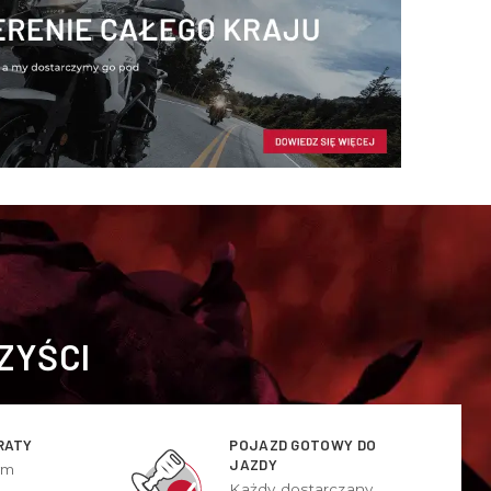
ZYŚCI
RATY
POJAZD GOTOWY DO
JAZDY
ym
Każdy dostarczany