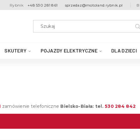
Rybnik
+48 530 281 861
sprzedaz@motoland.rybnik.pl
B
SKUTERY
POJAZDY ELEKTRYCZNE
DLA DZIECI
1
zamówienie telefoniczne
Bielsko-Biała: tel.
530 284 842