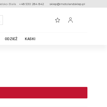
ielsko-Biała
+48 530 284 842
sklep@motolandsklep.pl
ODZIEŻ
KASKI