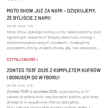
MOTO SHOW JUŻ ZA NAMI – DZIĘKUJEMY,
ŻE BYLIŚCIE Z NAMI!
06-08-2026 , S.W
Moto Show dobiegło końca, a my nadal jesteśmy pod
ogromnym wrażeniem Waszej obecności, energii i
zainteresowania naszym stoiskiem. Dziękujemy
wszystkim, którzy znaleźli chwilę, aby nas odwiedzić,
porozmawiać o motocyklach, quadach i wspólnej pasji
do motoryzacji.
CZYTAJ CAŁOŚĆ »
ZONTES 703F 2025 Z KOMPLETEM KUFRÓW
I BONUSEM DO WYBORU!
05-08-2026 , S.W.
Zontes 703F z rocznika 2025
, wyposażony w
21-
calowe przednie koło oraz komplet kufrów
, jest teraz
dostępny w wyjątkowej ofercie specjalnej.
Przy zakupie motocykla możesz wybrać jeden z