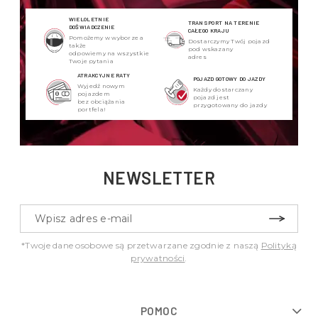
WIELOLETNIE
TRANSPORT NA TERENIE
DOŚWIADCZENIE
CAŁEGO KRAJU
Pomożemy w wyborze a
Dostarczymy Twój pojazd
także
pod wskazany
odpowiemy na wszystkie
adres
Twoje pytania
ATRAKCYJNE RATY
POJAZD GOTOWY DO JAZDY
Wyjedź nowym
Każdy dostarczany
pojazdem
pojazd jest
bez obciążania
przygotowany do jazdy
portfela!
NEWSLETTER
*Twoje dane osobowe są przetwarzane zgodnie z naszą
Polityką
prywatności
.
POMOC