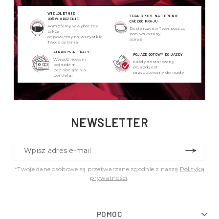
WIELOLETNIE
TRANSPORT NA TERENIE
DOŚWIADCZENIE
CAŁEGO KRAJU
Pomożemy w wyborze a
Dostarczymy Twój pojazd
także
pod wskazany
odpowiemy na wszystkie
adres
Twoje pytania
ATRAKCYJNE RATY
POJAZD GOTOWY DO JAZDY
Wyjedź nowym
Każdy dostarczany
pojazdem
pojazd jest
bez obciążania
przygotowany do jazdy
portfela!
NEWSLETTER
*Twoje dane osobowe są przetwarzane zgodnie z naszą
Polityką
prywatności
.
POMOC