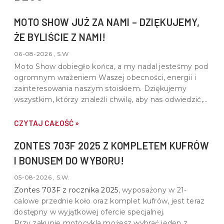
MOTO SHOW JUŻ ZA NAMI – DZIĘKUJEMY,
ŻE BYLIŚCIE Z NAMI!
06-08-2026 , S.W
Moto Show dobiegło końca, a my nadal jesteśmy pod
ogromnym wrażeniem Waszej obecności, energii i
zainteresowania naszym stoiskiem. Dziękujemy
wszystkim, którzy znaleźli chwilę, aby nas odwiedzić,
porozmawiać o motocyklach, quadach i wspólnej pasji
do motoryzacji.
CZYTAJ CAŁOŚĆ »
ZONTES 703F 2025 Z KOMPLETEM KUFRÓW
I BONUSEM DO WYBORU!
05-08-2026 , S.W.
Zontes 703F z rocznika 2025
, wyposażony w
21-
calowe przednie koło oraz komplet kufrów
, jest teraz
dostępny w wyjątkowej ofercie specjalnej.
Przy zakupie motocykla możesz wybrać jeden z