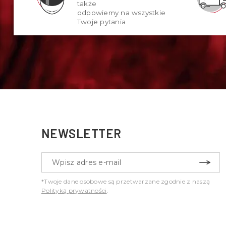
także
odpowiemy na wszystkie
Twoje pytania
NEWSLETTER
*Twoje dane osobowe są przetwarzane zgodnie z naszą
Polityką prywatności
.