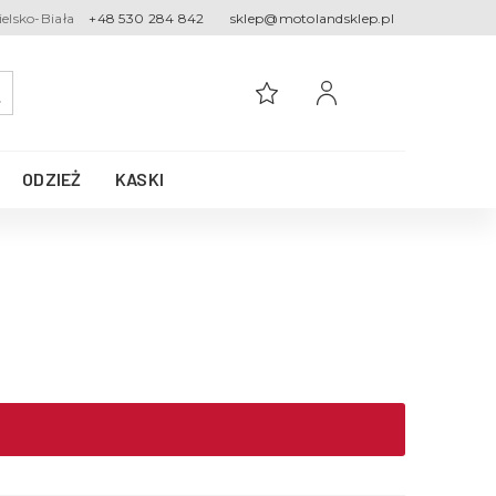
ielsko-Biała
+48 530 284 842
sklep@motolandsklep.pl
ODZIEŻ
KASKI