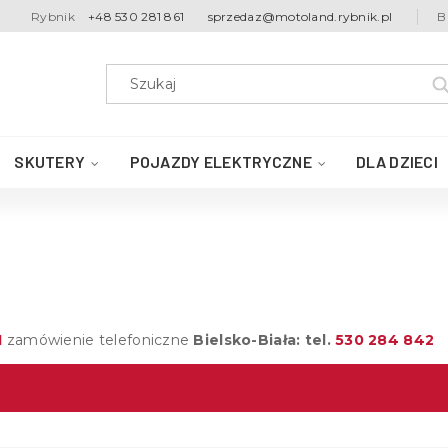
Rybnik
+48 530 281 861
sprzedaz@motoland.rybnik.pl
B
SKUTERY
POJAZDY ELEKTRYCZNE
DLA DZIECI
1
zamówienie telefoniczne
Bielsko-Biała: tel.
530 284 842