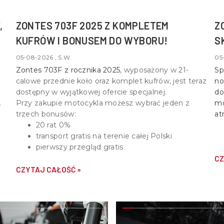
,
ZONTES 703F 2025 Z KOMPLETEM
Z
KUFRÓW I BONUSEM DO WYBORU!
S
05-08-2026 , S.W.
05
Zontes 703F z rocznika 2025
, wyposażony w
21-
Sp
calowe przednie koło oraz komplet kufrów
, jest teraz
no
dostępny w wyjątkowej ofercie specjalnej.
do
Przy zakupie motocykla możesz wybrać jeden z
mo
trzech bonusów:
at
20 rat 0%
transport gratis na terenie całej Polski
pierwszy przegląd gratis
CZ
CZYTAJ CAŁOŚĆ »