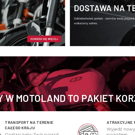
 W MOTOLAND TO PAKIET KOR
TRANSPORT NA TERENIE
ATRAKCYJNE 
CAŁEGO KRAJU
Wyjedź now
Dostarczymy Twój pojazd
pojazdem