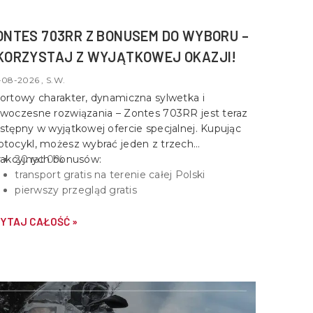
ONTES 703RR Z BONUSEM DO WYBORU –
KORZYSTAJ Z WYJĄTKOWEJ OKAZJI!
-08-2026 , S.W.
ortowy charakter, dynamiczna sylwetka i
woczesne rozwiązania –
Zontes 703RR
jest teraz
stępny w wyjątkowej ofercie specjalnej. Kupując
tocykl, możesz wybrać jeden z trzech
rakcyjnych bonusów:
20 rat 0%
transport gratis na terenie całej Polski
pierwszy przegląd gratis
YTAJ CAŁOŚĆ »