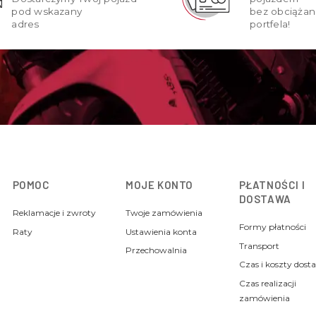
pod wskazany
bez obciążan
adres
portfela!
POMOC
MOJE KONTO
PŁATNOŚCI I
DOSTAWA
Reklamacje i zwroty
Twoje zamówienia
Formy płatności
Raty
Ustawienia konta
Transport
Przechowalnia
Czas i koszty dost
Czas realizacji
zamówienia