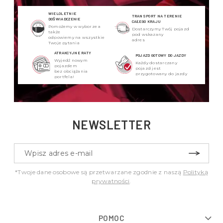
WIELOLETNIE
TRANSPORT NA TERENIE
DOŚWIADCZENIE
CAŁEGO KRAJU
Pomożemy w wyborze a
Dostarczymy Twój pojazd
także
pod wskazany
odpowiemy na wszystkie
adres
Twoje pytania
ATRAKCYJNE RATY
POJAZD GOTOWY DO JAZDY
Wyjedź nowym
Każdy dostarczany
pojazdem
pojazd jest
bez obciążania
przygotowany do jazdy
portfela!
NEWSLETTER
*Twoje dane osobowe są przetwarzane zgodnie z naszą
Polityką
prywatności
.
POMOC