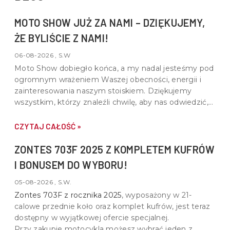
MOTO SHOW JUŻ ZA NAMI – DZIĘKUJEMY,
ŻE BYLIŚCIE Z NAMI!
06-08-2026 , S.W
Moto Show dobiegło końca, a my nadal jesteśmy pod
ogromnym wrażeniem Waszej obecności, energii i
zainteresowania naszym stoiskiem. Dziękujemy
wszystkim, którzy znaleźli chwilę, aby nas odwiedzić,
porozmawiać o motocyklach, quadach i wspólnej pasji
do motoryzacji.
CZYTAJ CAŁOŚĆ »
ZONTES 703F 2025 Z KOMPLETEM KUFRÓW
I BONUSEM DO WYBORU!
05-08-2026 , S.W.
Zontes 703F z rocznika 2025
, wyposażony w
21-
calowe przednie koło oraz komplet kufrów
, jest teraz
dostępny w wyjątkowej ofercie specjalnej.
Przy zakupie motocykla możesz wybrać jeden z