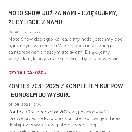
MOTO SHOW JUŻ ZA NAMI – DZIĘKUJEMY,
ŻE BYLIŚCIE Z NAMI!
06-08-2026 , S.W
Moto Show dobiegło końca, a my nadal jesteśmy pod
ogromnym wrażeniem Waszej obecności, energii i
zainteresowania naszym stoiskiem. Dziękujemy
wszystkim, którzy znaleźli chwilę, aby nas odwiedzić,
porozmawiać o motocyklach, quadach i wspólnej pasji
do motoryzacji.
CZYTAJ CAŁOŚĆ »
ZONTES 703F 2025 Z KOMPLETEM KUFRÓW
I BONUSEM DO WYBORU!
05-08-2026 , S.W.
Zontes 703F z rocznika 2025
, wyposażony w
21-
calowe przednie koło oraz komplet kufrów
, jest teraz
dostępny w wyjątkowej ofercie specjalnej.
Przy zakupie motocykla możesz wybrać jeden z