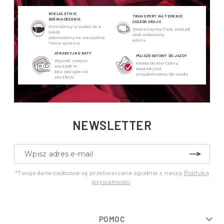
WIELOLETNIE
TRANSPORT NA TERENIE
DOŚWIADCZENIE
CAŁEGO KRAJU
Pomożemy w wyborze a
Dostarczymy Twój pojazd
także
pod wskazany
odpowiemy na wszystkie
adres
Twoje pytania
ATRAKCYJNE RATY
POJAZD GOTOWY DO JAZDY
Wyjedź nowym
Każdy dostarczany
pojazdem
pojazd jest
bez obciążania
przygotowany do jazdy
portfela!
NEWSLETTER
*Twoje dane osobowe są przetwarzane zgodnie z naszą
Polityką
prywatności
.
POMOC