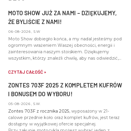
MOTO SHOW JUŻ ZA NAMI – DZIĘKUJEMY,
ŻE BYLIŚCIE Z NAMI!
06-08-2026 , S.W
Moto Show dobiegło końca, a my nadal jesteśmy pod
ogromnym wrażeniem Waszej obecności, energii i
zainteresowania naszym stoiskiem. Dziękujemy
wszystkim, którzy znaleźli chwilę, aby nas odwiedzić,
porozmawiać o motocyklach, quadach i wspólnej pasji
do motoryzacji.
CZYTAJ CAŁOŚĆ »
ZONTES 703F 2025 Z KOMPLETEM KUFRÓW
I BONUSEM DO WYBORU!
05-08-2026 , S.W.
Zontes 703F z rocznika 2025
, wyposażony w
21-
calowe przednie koło oraz komplet kufrów
, jest teraz
dostępny w wyjątkowej ofercie specjalnej.
Przy zakupie motocykla możesz wybrać jeden z