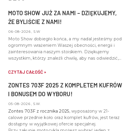
MOTO SHOW JUŻ ZA NAMI – DZIĘKUJEMY,
ŻE BYLIŚCIE Z NAMI!
06-08-2026 , S.W
Moto Show dobiegło końca, a my nadal jesteśmy pod
ogromnym wrażeniem Waszej obecności, energii i
zainteresowania naszym stoiskiem. Dziękujemy
wszystkim, którzy znaleźli chwilę, aby nas odwiedzić,
porozmawiać o motocyklach, quadach i wspólnej pasji
do motoryzacji.
CZYTAJ CAŁOŚĆ »
ZONTES 703F 2025 Z KOMPLETEM KUFRÓW
I BONUSEM DO WYBORU!
05-08-2026 , S.W.
Zontes 703F z rocznika 2025
, wyposażony w
21-
calowe przednie koło oraz komplet kufrów
, jest teraz
dostępny w wyjątkowej ofercie specjalnej.
Przy zakupie motocykla możesz wybrać jeden z