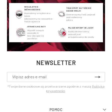
WIELOLETNIE
TRANSPORT NA TERENIE
DOŚWIADCZENIE
CAŁEGO KRAJU
Pomożemy w wyborze a
Dostarczymy Twój pojazd
także
pod wskazany
odpowiemy na wszystkie
adres
Twoje pytania
ATRAKCYJNE RATY
POJAZD GOTOWY DO JAZDY
Wyjedź nowym
Każdy dostarczany
pojazdem
pojazd jest
bez obciążania
przygotowany do jazdy
portfela!
NEWSLETTER
*Twoje dane osobowe są przetwarzane zgodnie z naszą
Polityką
prywatności
.
POMOC