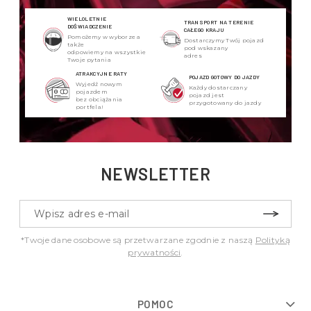
WIELOLETNIE
TRANSPORT NA TERENIE
DOŚWIADCZENIE
CAŁEGO KRAJU
Pomożemy w wyborze a
Dostarczymy Twój pojazd
także
pod wskazany
odpowiemy na wszystkie
adres
Twoje pytania
ATRAKCYJNE RATY
POJAZD GOTOWY DO JAZDY
Wyjedź nowym
Każdy dostarczany
pojazdem
pojazd jest
bez obciążania
przygotowany do jazdy
portfela!
NEWSLETTER
*Twoje dane osobowe są przetwarzane zgodnie z naszą
Polityką
prywatności
.
POMOC