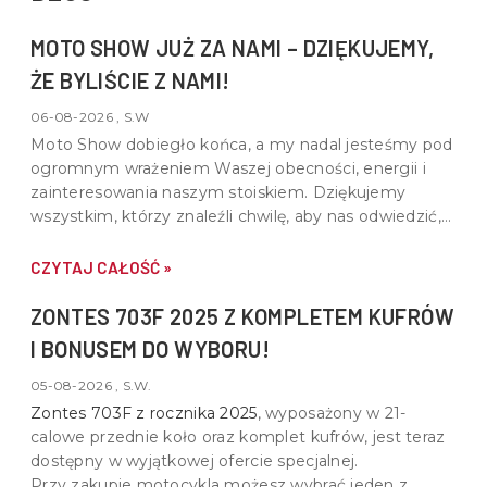
MOTO SHOW JUŻ ZA NAMI – DZIĘKUJEMY,
ŻE BYLIŚCIE Z NAMI!
06-08-2026 , S.W
Moto Show dobiegło końca, a my nadal jesteśmy pod
ogromnym wrażeniem Waszej obecności, energii i
zainteresowania naszym stoiskiem. Dziękujemy
wszystkim, którzy znaleźli chwilę, aby nas odwiedzić,
porozmawiać o motocyklach, quadach i wspólnej pasji
do motoryzacji.
CZYTAJ CAŁOŚĆ »
ZONTES 703F 2025 Z KOMPLETEM KUFRÓW
I BONUSEM DO WYBORU!
05-08-2026 , S.W.
Zontes 703F z rocznika 2025
, wyposażony w
21-
calowe przednie koło oraz komplet kufrów
, jest teraz
dostępny w wyjątkowej ofercie specjalnej.
Przy zakupie motocykla możesz wybrać jeden z