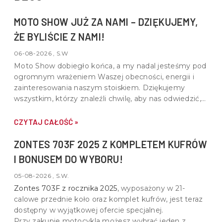
MOTO SHOW JUŻ ZA NAMI – DZIĘKUJEMY,
ŻE BYLIŚCIE Z NAMI!
06-08-2026 , S.W
Moto Show dobiegło końca, a my nadal jesteśmy pod
ogromnym wrażeniem Waszej obecności, energii i
zainteresowania naszym stoiskiem. Dziękujemy
wszystkim, którzy znaleźli chwilę, aby nas odwiedzić,
porozmawiać o motocyklach, quadach i wspólnej pasji
do motoryzacji.
CZYTAJ CAŁOŚĆ »
ZONTES 703F 2025 Z KOMPLETEM KUFRÓW
I BONUSEM DO WYBORU!
05-08-2026 , S.W.
Zontes 703F z rocznika 2025
, wyposażony w
21-
calowe przednie koło oraz komplet kufrów
, jest teraz
dostępny w wyjątkowej ofercie specjalnej.
Przy zakupie motocykla możesz wybrać jeden z