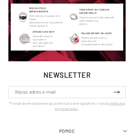
WIELOLETNIE
TRANSPORT NA TERENIE
DOŚWIADCZENIE
CAŁEGO KRAJU
Pomożemy w wyborze a
Dostarczymy Twój pojazd
także
pod wskazany
odpowiemy na wszystkie
adres
Twoje pytania
ATRAKCYJNE RATY
POJAZD GOTOWY DO JAZDY
Wyjedź nowym
Każdy dostarczany
pojazdem
pojazd jest
bez obciążania
przygotowany do jazdy
portfela!
NEWSLETTER
*Twoje dane osobowe są przetwarzane zgodnie z naszą
Polityką
prywatności
.
POMOC