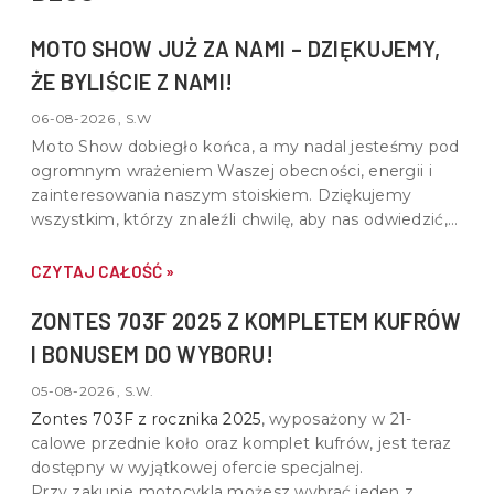
MOTO SHOW JUŻ ZA NAMI – DZIĘKUJEMY,
ŻE BYLIŚCIE Z NAMI!
06-08-2026 , S.W
Moto Show dobiegło końca, a my nadal jesteśmy pod
ogromnym wrażeniem Waszej obecności, energii i
zainteresowania naszym stoiskiem. Dziękujemy
wszystkim, którzy znaleźli chwilę, aby nas odwiedzić,
porozmawiać o motocyklach, quadach i wspólnej pasji
do motoryzacji.
CZYTAJ CAŁOŚĆ »
ZONTES 703F 2025 Z KOMPLETEM KUFRÓW
I BONUSEM DO WYBORU!
05-08-2026 , S.W.
Zontes 703F z rocznika 2025
, wyposażony w
21-
calowe przednie koło oraz komplet kufrów
, jest teraz
dostępny w wyjątkowej ofercie specjalnej.
Przy zakupie motocykla możesz wybrać jeden z