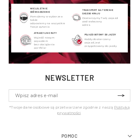
WIELOLETNIE
TRANSPORT NA TERENIE
DOŚWIADCZENIE
CAŁEGO KRAJU
Pomożemy w wyborze a
Dostarczymy Twój pojazd
także
pod wskazany
odpowiemy na wszystkie
adres
Twoje pytania
ATRAKCYJNE RATY
POJAZD GOTOWY DO JAZDY
Wyjedź nowym
Każdy dostarczany
pojazdem
pojazd jest
bez obciążania
przygotowany do jazdy
portfela!
NEWSLETTER
*Twoje dane osobowe są przetwarzane zgodnie z naszą
Polityką
prywatności
.
POMOC