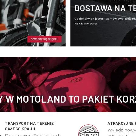
 W MOTOLAND TO PAKIET KOR
TRANSPORT NA TERENIE
ATRAKCYJNE 
CAŁEGO KRAJU
Wyjedź now
Dostarczymy Twój pojazd
pojazdem