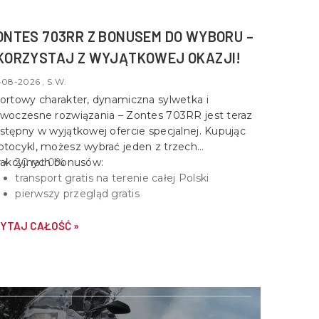
ONTES 703RR Z BONUSEM DO WYBORU –
KORZYSTAJ Z WYJĄTKOWEJ OKAZJI!
-08-2026 , S.W.
ortowy charakter, dynamiczna sylwetka i
woczesne rozwiązania –
Zontes 703RR
jest teraz
stępny w wyjątkowej ofercie specjalnej. Kupując
tocykl, możesz wybrać jeden z trzech
rakcyjnych bonusów:
20 rat 0%
transport gratis na terenie całej Polski
pierwszy przegląd gratis
YTAJ CAŁOŚĆ »