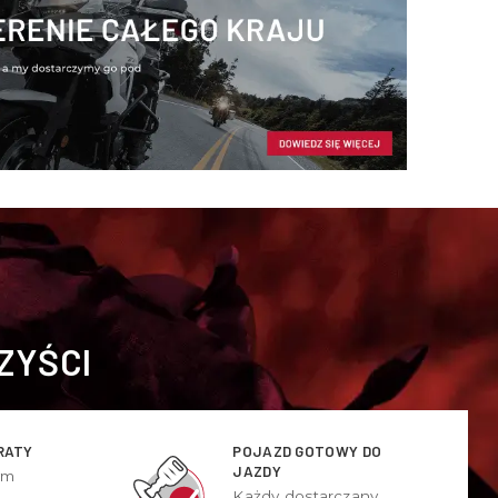
ZYŚCI
RATY
POJAZD GOTOWY DO
JAZDY
ym
Każdy dostarczany