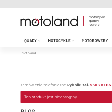
QUADY
MOTOCYKLE
MOTOROWERY
AKCESORIA DO QUADA
CZĘŚCI QUAD
Motoland
zamówienie telefoniczne
Rybnik: tel.
530 281 86
Ten produkt jest niedostępny.
BLOG