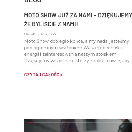
MOTO SHOW JUŻ ZA NAMI – DZIĘKUJEMY
ŻE BYLIŚCIE Z NAMI!
06-08-2026 , S.W
Moto Show dobiegło końca, a my nadal jesteśmy
pod ogromnym wrażeniem Waszej obecności,
energii i zainteresowania naszym stoiskiem.
Dziękujemy wszystkim, którzy znaleźli chwilę, aby
nas odwiedzić, porozmawiać o motocyklach,
quadach i wspólnej pasji do motoryzacji.
CZYTAJ CAŁOŚĆ »