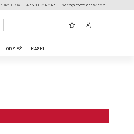
ielsko-Biała
+48 530 284 842
sklep@motolandsklep.pl
ODZIEŻ
KASKI