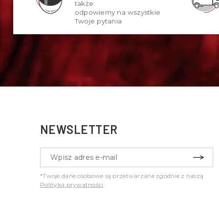
także
odpowiemy na wszystkie
Twoje pytania
NEWSLETTER
*Twoje dane osobowe są przetwarzane zgodnie z naszą
Polityką prywatności
.