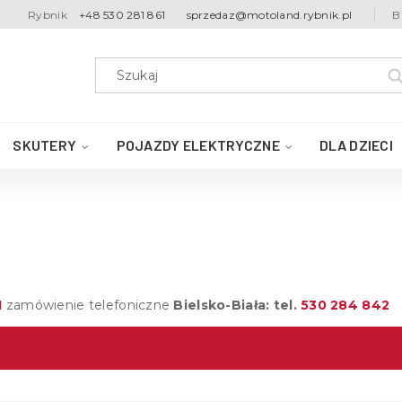
Rybnik
+48 530 281 861
sprzedaz@motoland.rybnik.pl
B
SKUTERY
POJAZDY ELEKTRYCZNE
DLA DZIECI
1
zamówienie telefoniczne
Bielsko-Biała: tel.
530 284 842