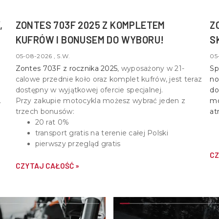
,
ZONTES 703F 2025 Z KOMPLETEM
Z
KUFRÓW I BONUSEM DO WYBORU!
S
05-08-2026 , S.W.
05
Zontes 703F z rocznika 2025
, wyposażony w
21-
Sp
calowe przednie koło oraz komplet kufrów
, jest teraz
no
dostępny w wyjątkowej ofercie specjalnej.
do
Przy zakupie motocykla możesz wybrać jeden z
mo
trzech bonusów:
at
20 rat 0%
transport gratis na terenie całej Polski
pierwszy przegląd gratis
CZ
CZYTAJ CAŁOŚĆ »