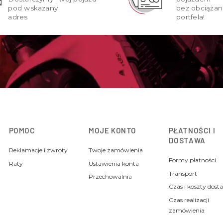
pod wskazany
bez obciążan
adres
portfela!
POMOC
MOJE KONTO
PŁATNOŚCI I
DOSTAWA
Reklamacje i zwroty
Twoje zamówienia
Formy płatności
Raty
Ustawienia konta
Transport
Przechowalnia
Czas i koszty dost
Czas realizacji
zamówienia