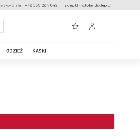
ielsko-Biała
+48 530 284 842
sklep@motolandsklep.pl
ODZIEŻ
KASKI