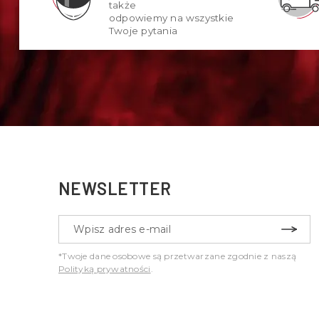
także
odpowiemy na wszystkie
Twoje pytania
NEWSLETTER
*Twoje dane osobowe są przetwarzane zgodnie z naszą
Polityką prywatności
.