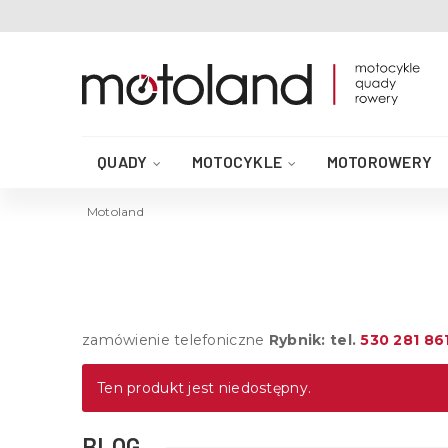
QUADY
MOTOCYKLE
MOTOROWERY
AKCESORIA DO QUADA
CZĘŚCI QUAD
Motoland
zamówienie telefoniczne
Rybnik: tel.
530 281 86
Ten produkt jest niedostępny.
BLOG