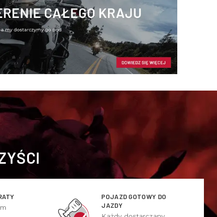
ZYŚCI
RATY
POJAZD GOTOWY DO
JAZDY
ym
Każdy dostarczany