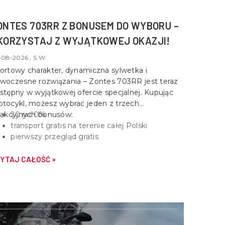
ONTES 703RR Z BONUSEM DO WYBORU –
KORZYSTAJ Z WYJĄTKOWEJ OKAZJI!
-08-2026 , S.W.
ortowy charakter, dynamiczna sylwetka i
woczesne rozwiązania –
Zontes 703RR
jest teraz
stępny w wyjątkowej ofercie specjalnej. Kupując
tocykl, możesz wybrać jeden z trzech
rakcyjnych bonusów:
20 rat 0%
transport gratis na terenie całej Polski
pierwszy przegląd gratis
YTAJ CAŁOŚĆ »