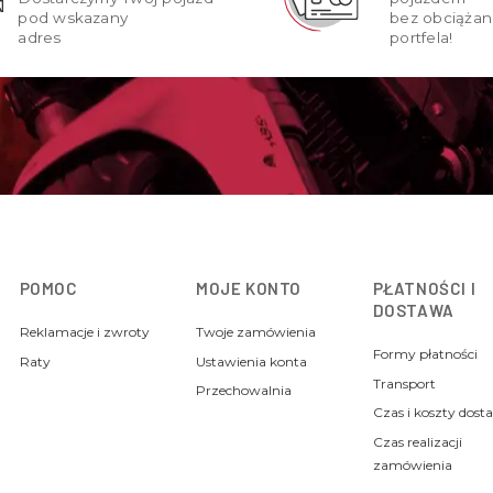
pod wskazany
bez obciążan
adres
portfela!
POMOC
MOJE KONTO
PŁATNOŚCI I
DOSTAWA
Reklamacje i zwroty
Twoje zamówienia
Formy płatności
Raty
Ustawienia konta
Transport
Przechowalnia
Czas i koszty dost
Czas realizacji
zamówienia