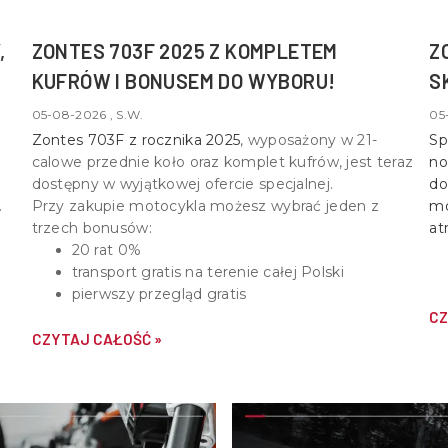
,
ZONTES 703F 2025 Z KOMPLETEM
Z
KUFRÓW I BONUSEM DO WYBORU!
S
05-08-2026 , S.W.
05
Zontes 703F z rocznika 2025
, wyposażony w
21-
Sp
calowe przednie koło oraz komplet kufrów
, jest teraz
no
dostępny w wyjątkowej ofercie specjalnej.
do
Przy zakupie motocykla możesz wybrać jeden z
mo
trzech bonusów:
at
20 rat 0%
transport gratis na terenie całej Polski
pierwszy przegląd gratis
CZ
CZYTAJ CAŁOŚĆ »