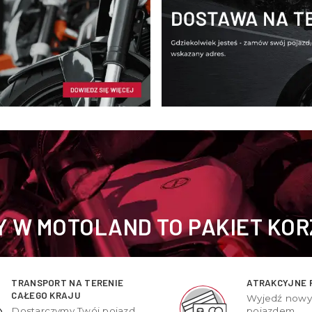
 W MOTOLAND TO PAKIET KOR
TRANSPORT NA TERENIE
ATRAKCYJNE 
CAŁEGO KRAJU
Wyjedź now
Dostarczymy Twój pojazd
pojazdem