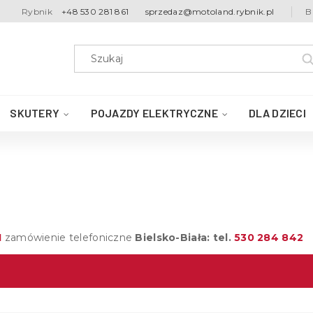
Rybnik
+48 530 281 861
sprzedaz@motoland.rybnik.pl
B
SKUTERY
POJAZDY ELEKTRYCZNE
DLA DZIECI
1
zamówienie telefoniczne
Bielsko-Biała: tel.
530 284 842