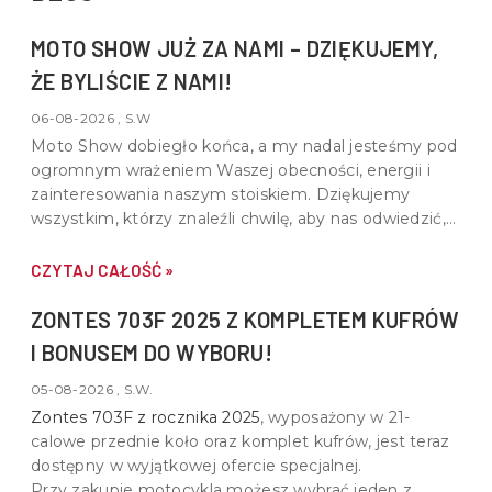
MOTO SHOW JUŻ ZA NAMI – DZIĘKUJEMY,
ŻE BYLIŚCIE Z NAMI!
06-08-2026 , S.W
Moto Show dobiegło końca, a my nadal jesteśmy pod
ogromnym wrażeniem Waszej obecności, energii i
zainteresowania naszym stoiskiem. Dziękujemy
wszystkim, którzy znaleźli chwilę, aby nas odwiedzić,
porozmawiać o motocyklach, quadach i wspólnej pasji
do motoryzacji.
CZYTAJ CAŁOŚĆ »
ZONTES 703F 2025 Z KOMPLETEM KUFRÓW
I BONUSEM DO WYBORU!
05-08-2026 , S.W.
Zontes 703F z rocznika 2025
, wyposażony w
21-
calowe przednie koło oraz komplet kufrów
, jest teraz
dostępny w wyjątkowej ofercie specjalnej.
Przy zakupie motocykla możesz wybrać jeden z