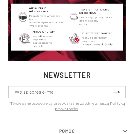
WIELOLETNIE
TRANSPORT NA TERENIE
DOŚWIADCZENIE
CAŁEGO KRAJU
Pomożemy w wyborze a
Dostarczymy Twój pojazd
także
pod wskazany
odpowiemy na wszystkie
adres
Twoje pytania
ATRAKCYJNE RATY
POJAZD GOTOWY DO JAZDY
Wyjedź nowym
Każdy dostarczany
pojazdem
pojazd jest
bez obciążania
przygotowany do jazdy
portfela!
NEWSLETTER
*Twoje dane osobowe są przetwarzane zgodnie z naszą
Polityką
prywatności
.
POMOC