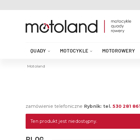
QUADY
MOTOCYKLE
MOTOROWERY
AKCESORIA DO QUADA
CZĘŚCI QUAD
Motoland
zamówienie telefoniczne
Rybnik: tel.
530 281 86
Ten produkt jest niedostępny.
BLOG