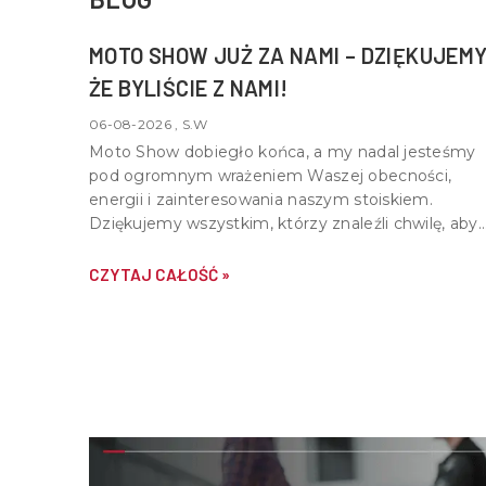
MOTO SHOW JUŻ ZA NAMI – DZIĘKUJEMY
ŻE BYLIŚCIE Z NAMI!
06-08-2026 , S.W
Moto Show dobiegło końca, a my nadal jesteśmy
pod ogromnym wrażeniem Waszej obecności,
energii i zainteresowania naszym stoiskiem.
Dziękujemy wszystkim, którzy znaleźli chwilę, aby
nas odwiedzić, porozmawiać o motocyklach,
quadach i wspólnej pasji do motoryzacji.
CZYTAJ CAŁOŚĆ »