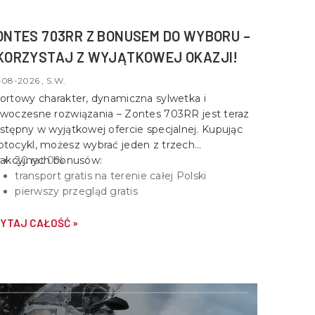
ONTES 703RR Z BONUSEM DO WYBORU –
KORZYSTAJ Z WYJĄTKOWEJ OKAZJI!
-08-2026 , S.W.
ortowy charakter, dynamiczna sylwetka i
woczesne rozwiązania –
Zontes 703RR
jest teraz
stępny w wyjątkowej ofercie specjalnej. Kupując
tocykl, możesz wybrać jeden z trzech
rakcyjnych bonusów:
20 rat 0%
transport gratis na terenie całej Polski
pierwszy przegląd gratis
YTAJ CAŁOŚĆ »