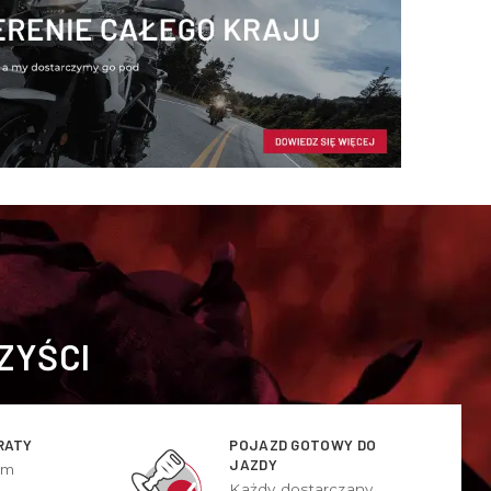
ZYŚCI
RATY
POJAZD GOTOWY DO
JAZDY
ym
Każdy dostarczany