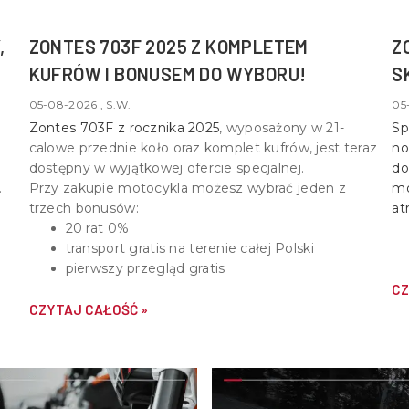
,
ZONTES 703F 2025 Z KOMPLETEM
Z
KUFRÓW I BONUSEM DO WYBORU!
S
05-08-2026 , S.W.
05
Zontes 703F z rocznika 2025
, wyposażony w
21-
Sp
calowe przednie koło oraz komplet kufrów
, jest teraz
no
dostępny w wyjątkowej ofercie specjalnej.
do
Przy zakupie motocykla możesz wybrać jeden z
mo
trzech bonusów:
at
20 rat 0%
transport gratis na terenie całej Polski
pierwszy przegląd gratis
CZ
CZYTAJ CAŁOŚĆ »