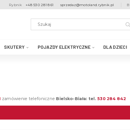
Rybnik
+48 530 281 861
sprzedaz@motoland.rybnik.pl
B
SKUTERY
POJAZDY ELEKTRYCZNE
DLA DZIECI
1
zamówienie telefoniczne
Bielsko-Biała: tel.
530 284 842