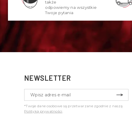
także
odpowiemy na wszystkie
Twoje pytania
NEWSLETTER
*Twoje dane osobowe są przetwarzane zgodnie z naszą
Polityką prywatności
.