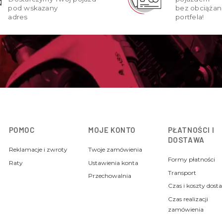
pod wskazany
bez obciążan
adres
portfela!
POMOC
MOJE KONTO
PŁATNOŚCI I
DOSTAWA
Reklamacje i zwroty
Twoje zamówienia
Formy płatności
Raty
Ustawienia konta
Transport
Przechowalnia
Czas i koszty dost
Czas realizacji
zamówienia