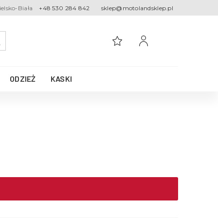
ielsko-Biała
+48 530 284 842
sklep@motolandsklep.pl
ODZIEŻ
KASKI