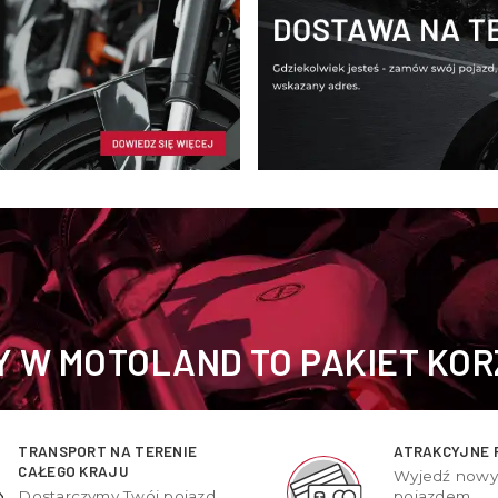
 W MOTOLAND TO PAKIET KOR
TRANSPORT NA TERENIE
ATRAKCYJNE 
CAŁEGO KRAJU
Wyjedź now
Dostarczymy Twój pojazd
pojazdem