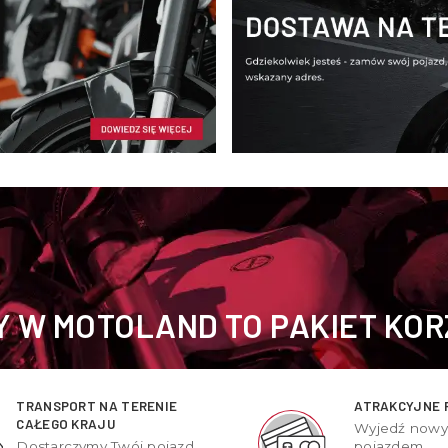
 W MOTOLAND TO PAKIET KOR
TRANSPORT NA TERENIE
ATRAKCYJNE 
CAŁEGO KRAJU
Wyjedź now
Dostarczymy Twój pojazd
pojazdem