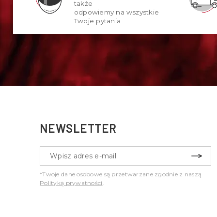
także
odpowiemy na wszystkie
Twoje pytania
NEWSLETTER
*Twoje dane osobowe są przetwarzane zgodnie z naszą
Polityką prywatności
.