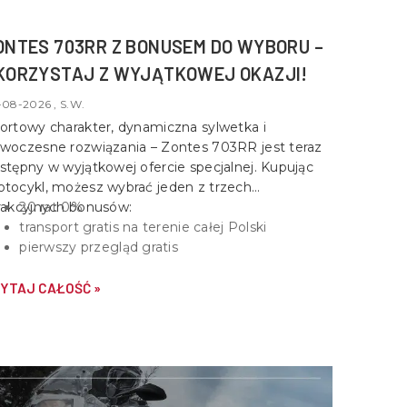
ONTES 703RR Z BONUSEM DO WYBORU –
KORZYSTAJ Z WYJĄTKOWEJ OKAZJI!
-08-2026 , S.W.
ortowy charakter, dynamiczna sylwetka i
woczesne rozwiązania –
Zontes 703RR
jest teraz
stępny w wyjątkowej ofercie specjalnej. Kupując
tocykl, możesz wybrać jeden z trzech
rakcyjnych bonusów:
20 rat 0%
transport gratis na terenie całej Polski
pierwszy przegląd gratis
YTAJ CAŁOŚĆ »