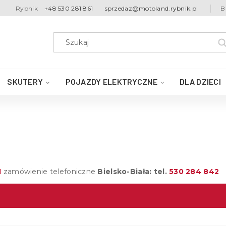
Rybnik
+48 530 281 861
sprzedaz@motoland.rybnik.pl
B
SKUTERY
POJAZDY ELEKTRYCZNE
DLA DZIECI
1
zamówienie telefoniczne
Bielsko-Biała: tel.
530 284 842