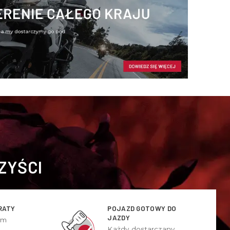
ZYŚCI
RATY
POJAZD GOTOWY DO
JAZDY
ym
Każdy dostarczany