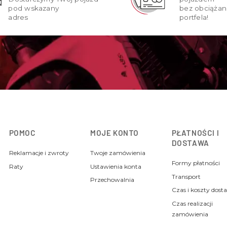
pod wskazany
bez obciążan
adres
portfela!
POMOC
MOJE KONTO
PŁATNOŚCI I
DOSTAWA
Reklamacje i zwroty
Twoje zamówienia
Formy płatności
Raty
Ustawienia konta
Transport
Przechowalnia
Czas i koszty dost
Czas realizacji
zamówienia