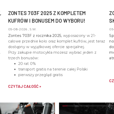
,
ZONTES 703F 2025 Z KOMPLETEM
Z
KUFRÓW I BONUSEM DO WYBORU!
S
05-08-2026 , S.W.
05
Zontes 703F z rocznika 2025
, wyposażony w
21-
Sp
calowe przednie koło oraz komplet kufrów
, jest teraz
no
dostępny w wyjątkowej ofercie specjalnej.
do
Przy zakupie motocykla możesz wybrać jeden z
mo
trzech bonusów:
at
20 rat 0%
transport gratis na terenie całej Polski
pierwszy przegląd gratis
CZ
CZYTAJ CAŁOŚĆ »