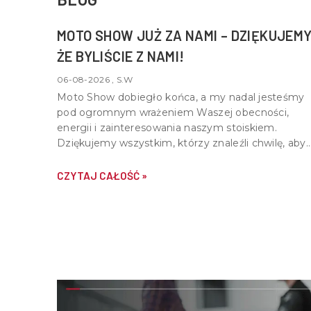
MOTO SHOW JUŻ ZA NAMI – DZIĘKUJEMY
ŻE BYLIŚCIE Z NAMI!
06-08-2026 , S.W
Moto Show dobiegło końca, a my nadal jesteśmy
pod ogromnym wrażeniem Waszej obecności,
energii i zainteresowania naszym stoiskiem.
Dziękujemy wszystkim, którzy znaleźli chwilę, aby
nas odwiedzić, porozmawiać o motocyklach,
quadach i wspólnej pasji do motoryzacji.
CZYTAJ CAŁOŚĆ »