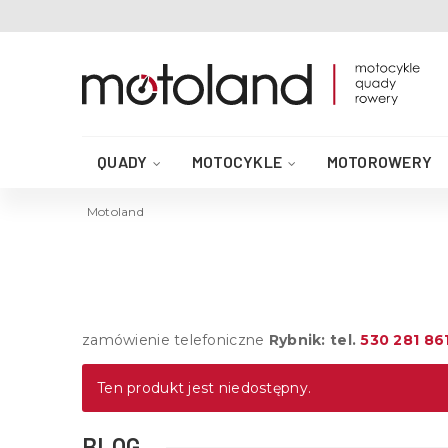
QUADY
MOTOCYKLE
MOTOROWERY
AKCESORIA DO QUADA
CZĘŚCI QUAD
Motoland
zamówienie telefoniczne
Rybnik: tel.
530 281 86
Ten produkt jest niedostępny.
BLOG