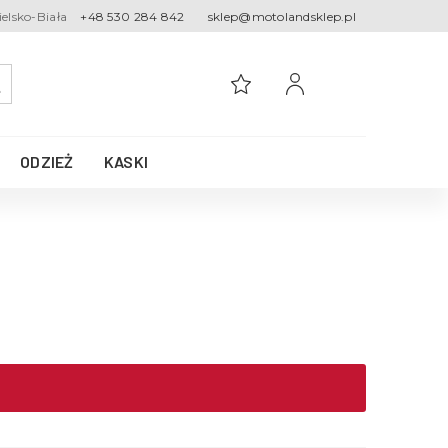
ielsko-Biała
+48 530 284 842
sklep@motolandsklep.pl
ODZIEŻ
KASKI