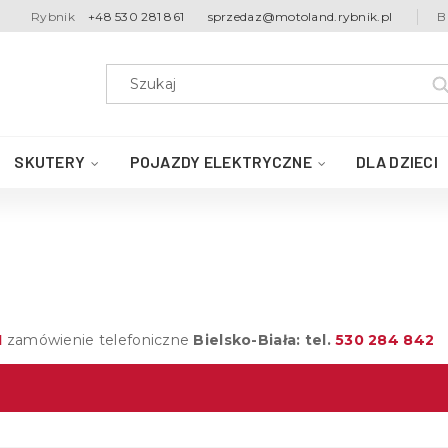
Rybnik
+48 530 281 861
sprzedaz@motoland.rybnik.pl
B
SKUTERY
POJAZDY ELEKTRYCZNE
DLA DZIECI
1
zamówienie telefoniczne
Bielsko-Biała: tel.
530 284 842