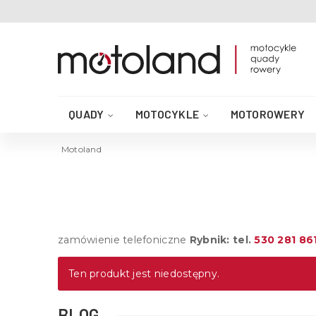
QUADY
MOTOCYKLE
MOTOROWERY
AKCESORIA DO QUADA
CZĘŚCI QUAD
Motoland
zamówienie telefoniczne
Rybnik: tel.
530 281 86
Ten produkt jest niedostępny.
BLOG