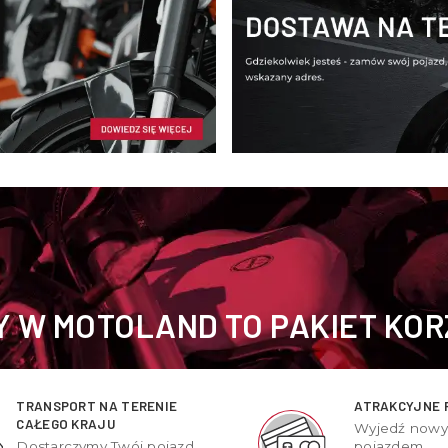
 W MOTOLAND TO PAKIET KOR
TRANSPORT NA TERENIE
ATRAKCYJNE 
CAŁEGO KRAJU
Wyjedź now
Dostarczymy Twój pojazd
pojazdem