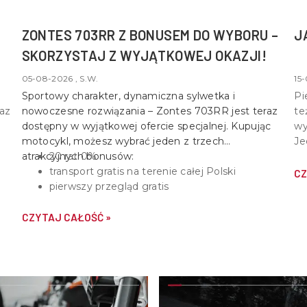
ZONTES 703RR Z BONUSEM DO WYBORU –
J
SKORZYSTAJ Z WYJĄTKOWEJ OKAZJI!
05-08-2026 , S.W.
15-
Sportowy charakter, dynamiczna sylwetka i
Pi
raz
nowoczesne rozwiązania –
Zontes 703RR
jest teraz
te
dostępny w wyjątkowej ofercie specjalnej. Kupując
wy
motocykl, możesz wybrać jeden z trzech
Je
atrakcyjnych bonusów:
20 rat 0%
st
transport gratis na terenie całej Polski
do
CZ
pierwszy przegląd gratis
um
CZYTAJ CAŁOŚĆ »