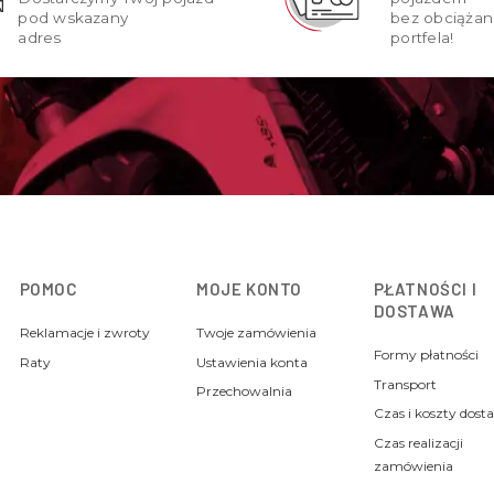
pod wskazany
bez obciążan
adres
portfela!
POMOC
MOJE KONTO
PŁATNOŚCI I
DOSTAWA
Reklamacje i zwroty
Twoje zamówienia
Formy płatności
Raty
Ustawienia konta
Transport
Przechowalnia
Czas i koszty dost
Czas realizacji
zamówienia