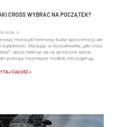
AKI CROSS WYBRAĆ NA POCZĄTEK?
05-2026 , S.
erwszy motocykl terenowy budzi sporo emocji, ale
ż wątpliwości. Wpisując w wyszukiwarkę „jaki cross
brać”, łatwo natknąć się na sprzeczne opinie.
dni polecają mocniejsze modele, inni sugerują
art od lekkich konstrukcji. Prawda leży pośrodku -
bry cross na start powinien być dopasowany do
YTAJ CAŁOŚĆ »
iejętności, wzrostu i stylu jazdy.