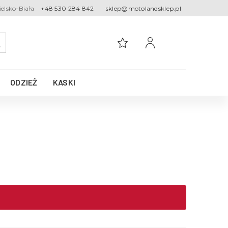
ielsko-Biała
+48 530 284 842
sklep@motolandsklep.pl
ODZIEŻ
KASKI