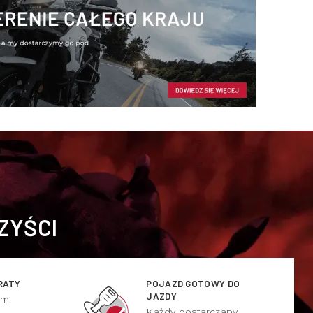
ZYŚCI
RATY
POJAZD GOTOWY DO
JAZDY
ym
Każdy dostarczany