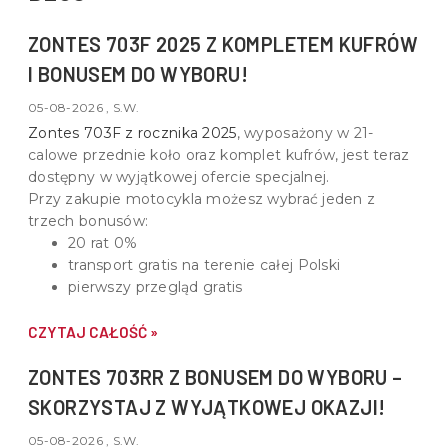
ZONTES 703F 2025 Z KOMPLETEM KUFRÓW
I BONUSEM DO WYBORU!
05-08-2026 , S.W.
Zontes 703F z rocznika 2025
, wyposażony w
21-
calowe przednie koło oraz komplet kufrów
, jest teraz
dostępny w wyjątkowej ofercie specjalnej.
Przy zakupie motocykla możesz wybrać jeden z
trzech bonusów:
20 rat 0%
transport gratis na terenie całej Polski
pierwszy przegląd gratis
CZYTAJ CAŁOŚĆ »
ZONTES 703RR Z BONUSEM DO WYBORU –
SKORZYSTAJ Z WYJĄTKOWEJ OKAZJI!
05-08-2026 , S.W.