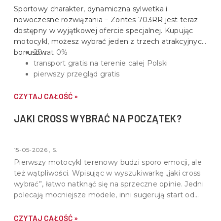
Sportowy charakter, dynamiczna sylwetka i
nowoczesne rozwiązania –
Zontes 703RR
jest teraz
dostępny w wyjątkowej ofercie specjalnej. Kupując
motocykl, możesz wybrać jeden z trzech atrakcyjnych
bonusów:
20 rat 0%
transport gratis na terenie całej Polski
pierwszy przegląd gratis
CZYTAJ CAŁOŚĆ »
JAKI CROSS WYBRAĆ NA POCZĄTEK?
15-05-2026 , S.
Pierwszy motocykl terenowy budzi sporo emocji, ale
też wątpliwości. Wpisując w wyszukiwarkę „jaki cross
wybrać”, łatwo natknąć się na sprzeczne opinie. Jedni
polecają mocniejsze modele, inni sugerują start od
lekkich konstrukcji. Prawda leży pośrodku - dobry
cross na start powinien być dopasowany do
CZYTAJ CAŁOŚĆ »