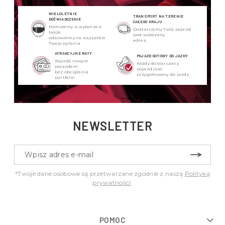
WIELOLETNIE
TRANSPORT NA TERENIE
DOŚWIADCZENIE
CAŁEGO KRAJU
Pomożemy w wyborze a
Dostarczymy Twój pojazd
także
pod wskazany
odpowiemy na wszystkie
adres
Twoje pytania
ATRAKCYJNE RATY
POJAZD GOTOWY DO JAZDY
Wyjedź nowym
Każdy dostarczany
pojazdem
pojazd jest
bez obciążania
przygotowany do jazdy
portfela!
NEWSLETTER
*Twoje dane osobowe są przetwarzane zgodnie z naszą
Polityką
prywatności
.
POMOC