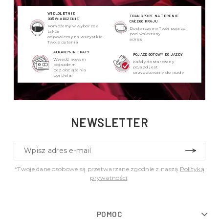
WIELOLETNIE
TRANSPORT NA TERENIE
DOŚWIADCZENIE
CAŁEGO KRAJU
Pomożemy w wyborze a
Dostarczymy Twój pojazd
także
pod wskazany
odpowiemy na wszystkie
adres
Twoje pytania
ATRAKCYJNE RATY
POJAZD GOTOWY DO JAZDY
Wyjedź nowym
Każdy dostarczany
pojazdem
pojazd jest
bez obciążania
przygotowany do jazdy
portfela!
NEWSLETTER
*Twoje dane osobowe są przetwarzane zgodnie z naszą
Polityką
prywatności
.
POMOC