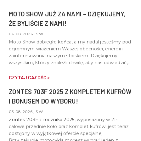
MOTO SHOW JUŻ ZA NAMI – DZIĘKUJEMY,
ŻE BYLIŚCIE Z NAMI!
06-08-2026 , S.W
Moto Show dobiegło końca, a my nadal jesteśmy pod
ogromnym wrażeniem Waszej obecności, energii i
zainteresowania naszym stoiskiem. Dziękujemy
wszystkim, którzy znaleźli chwilę, aby nas odwiedzić,
porozmawiać o motocyklach, quadach i wspólnej pasji
do motoryzacji.
CZYTAJ CAŁOŚĆ »
ZONTES 703F 2025 Z KOMPLETEM KUFRÓW
I BONUSEM DO WYBORU!
05-08-2026 , S.W.
Zontes 703F z rocznika 2025
, wyposażony w
21-
calowe przednie koło oraz komplet kufrów
, jest teraz
dostępny w wyjątkowej ofercie specjalnej.
Przy zakupie motocykla możesz wybrać jeden z