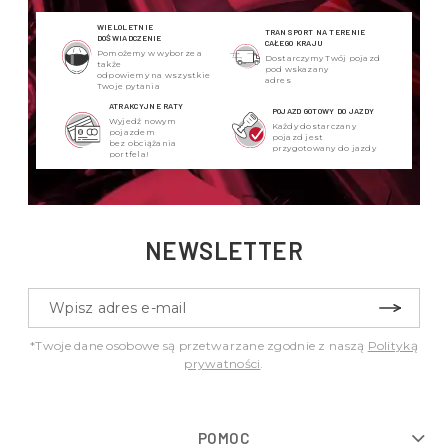
WIELOLETNIE
TRANSPORT NA TERENIE
DOŚWIADCZENIE
CAŁEGO KRAJU
Pomożemy w wyborze a
Dostarczymy Twój pojazd
także
pod wskazany
odpowiemy na wszystkie
adres
Twoje pytania
ATRAKCYJNE RATY
POJAZD GOTOWY DO JAZDY
Wyjedź nowym
Każdy dostarczany
pojazdem
pojazd jest
bez obciążania
przygotowany do jazdy
portfela!
NEWSLETTER
*Twoje dane osobowe są przetwarzane zgodnie z naszą
Polityką
prywatności
.
POMOC