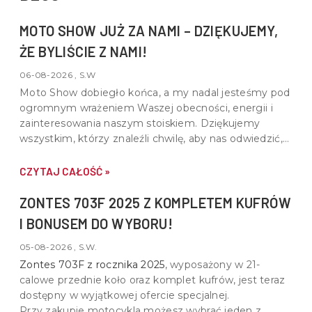
MOTO SHOW JUŻ ZA NAMI – DZIĘKUJEMY,
ŻE BYLIŚCIE Z NAMI!
06-08-2026 , S.W
Moto Show dobiegło końca, a my nadal jesteśmy pod
ogromnym wrażeniem Waszej obecności, energii i
zainteresowania naszym stoiskiem. Dziękujemy
wszystkim, którzy znaleźli chwilę, aby nas odwiedzić,
porozmawiać o motocyklach, quadach i wspólnej pasji
do motoryzacji.
CZYTAJ CAŁOŚĆ »
ZONTES 703F 2025 Z KOMPLETEM KUFRÓW
I BONUSEM DO WYBORU!
05-08-2026 , S.W.
Zontes 703F z rocznika 2025
, wyposażony w
21-
calowe przednie koło oraz komplet kufrów
, jest teraz
dostępny w wyjątkowej ofercie specjalnej.
Przy zakupie motocykla możesz wybrać jeden z