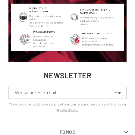
WIELOLETNIE
TRANSPORT NA TERENIE
DOŚWIADCZENIE
CAŁEGO KRAJU
Pomożemy w wyborze a
Dostarczymy Twój pojazd
także
pod wskazany
odpowiemy na wszystkie
adres
Twoje pytania
ATRAKCYJNE RATY
POJAZD GOTOWY DO JAZDY
Wyjedź nowym
Każdy dostarczany
pojazdem
pojazd jest
bez obciążania
przygotowany do jazdy
portfela!
NEWSLETTER
*Twoje dane osobowe są przetwarzane zgodnie z naszą
Polityką
prywatności
.
POMOC