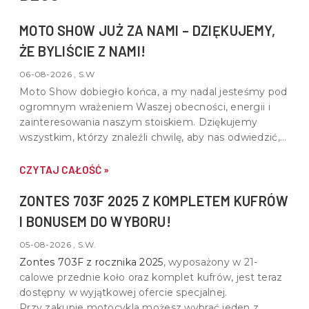
MOTO SHOW JUŻ ZA NAMI – DZIĘKUJEMY,
ŻE BYLIŚCIE Z NAMI!
06-08-2026 , S.W
Moto Show dobiegło końca, a my nadal jesteśmy pod
ogromnym wrażeniem Waszej obecności, energii i
zainteresowania naszym stoiskiem. Dziękujemy
wszystkim, którzy znaleźli chwilę, aby nas odwiedzić,
porozmawiać o motocyklach, quadach i wspólnej pasji
do motoryzacji.
CZYTAJ CAŁOŚĆ »
ZONTES 703F 2025 Z KOMPLETEM KUFRÓW
I BONUSEM DO WYBORU!
05-08-2026 , S.W.
Zontes 703F z rocznika 2025
, wyposażony w
21-
calowe przednie koło oraz komplet kufrów
, jest teraz
dostępny w wyjątkowej ofercie specjalnej.
Przy zakupie motocykla możesz wybrać jeden z