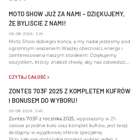
MOTO SHOW JUŻ ZA NAMI – DZIĘKUJEMY,
ŻE BYLIŚCIE Z NAMI!
06-08-2026 , S.W
Moto Show dobiegło końca, a my nadal jesteśmy pod
ogromnym wrażeniem Waszej obecności, energii i
zainteresowania naszym stoiskiem. Dziękujemy
wszystkim, którzy znaleźli chwilę, aby nas odwiedzić,
porozmawiać o motocyklach, quadach i wspólnej pasji
do motoryzacji.
CZYTAJ CAŁOŚĆ »
ZONTES 703F 2025 Z KOMPLETEM KUFRÓW
I BONUSEM DO WYBORU!
05-08-2026 , S.W.
Zontes 703F z rocznika 2025
, wyposażony w
21-
calowe przednie koło oraz komplet kufrów
, jest teraz
dostępny w wyjątkowej ofercie specjalnej.
Przy zakupie motocykla możesz wybrać jeden z