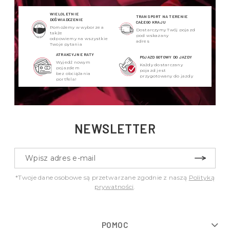
WIELOLETNIE
TRANSPORT NA TERENIE
DOŚWIADCZENIE
CAŁEGO KRAJU
Pomożemy w wyborze a
Dostarczymy Twój pojazd
także
pod wskazany
odpowiemy na wszystkie
adres
Twoje pytania
ATRAKCYJNE RATY
POJAZD GOTOWY DO JAZDY
Wyjedź nowym
Każdy dostarczany
pojazdem
pojazd jest
bez obciążania
przygotowany do jazdy
portfela!
NEWSLETTER
*Twoje dane osobowe są przetwarzane zgodnie z naszą
Polityką
prywatności
.
POMOC