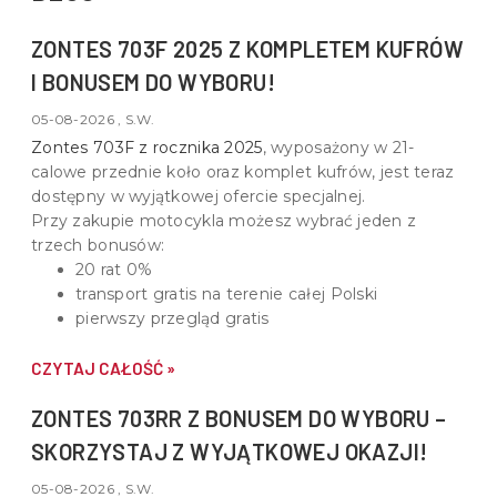
ZONTES 703F 2025 Z KOMPLETEM KUFRÓW
I BONUSEM DO WYBORU!
05-08-2026 , S.W.
Zontes 703F z rocznika 2025
, wyposażony w
21-
calowe przednie koło oraz komplet kufrów
, jest teraz
dostępny w wyjątkowej ofercie specjalnej.
Przy zakupie motocykla możesz wybrać jeden z
trzech bonusów:
20 rat 0%
transport gratis na terenie całej Polski
pierwszy przegląd gratis
CZYTAJ CAŁOŚĆ »
ZONTES 703RR Z BONUSEM DO WYBORU –
SKORZYSTAJ Z WYJĄTKOWEJ OKAZJI!
05-08-2026 , S.W.