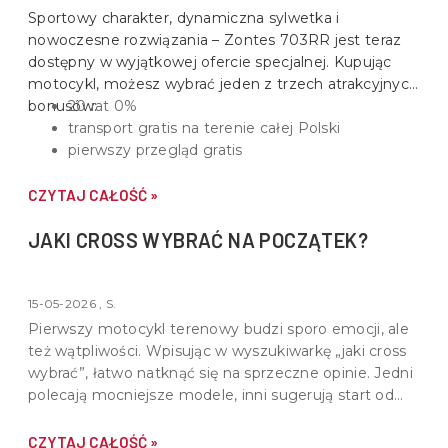
Sportowy charakter, dynamiczna sylwetka i
nowoczesne rozwiązania –
Zontes 703RR
jest teraz
dostępny w wyjątkowej ofercie specjalnej. Kupując
motocykl, możesz wybrać jeden z trzech atrakcyjnych
bonusów:
20 rat 0%
transport gratis na terenie całej Polski
pierwszy przegląd gratis
CZYTAJ CAŁOŚĆ »
JAKI CROSS WYBRAĆ NA POCZĄTEK?
15-05-2026 , S.
Pierwszy motocykl terenowy budzi sporo emocji, ale
też wątpliwości. Wpisując w wyszukiwarkę „jaki cross
wybrać”, łatwo natknąć się na sprzeczne opinie. Jedni
polecają mocniejsze modele, inni sugerują start od
lekkich konstrukcji. Prawda leży pośrodku - dobry
cross na start powinien być dopasowany do
CZYTAJ CAŁOŚĆ »