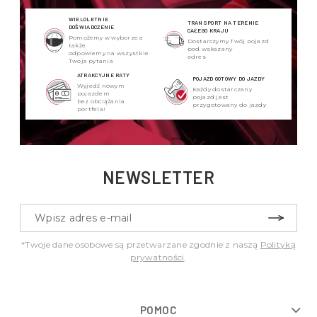
WIELOLETNIE
TRANSPORT NA TERENIE
DOŚWIADCZENIE
CAŁEGO KRAJU
Pomożemy w wyborze a
Dostarczymy Twój pojazd
także
pod wskazany
odpowiemy na wszystkie
adres
Twoje pytania
ATRAKCYJNE RATY
POJAZD GOTOWY DO JAZDY
Wyjedź nowym
Każdy dostarczany
pojazdem
pojazd jest
bez obciążania
przygotowany do jazdy
portfela!
NEWSLETTER
*Twoje dane osobowe są przetwarzane zgodnie z naszą
Polityką
prywatności
.
POMOC