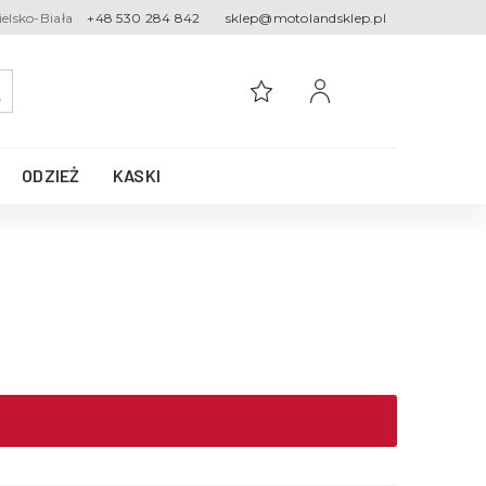
ielsko-Biała
+48 530 284 842
sklep@motolandsklep.pl
ODZIEŻ
KASKI