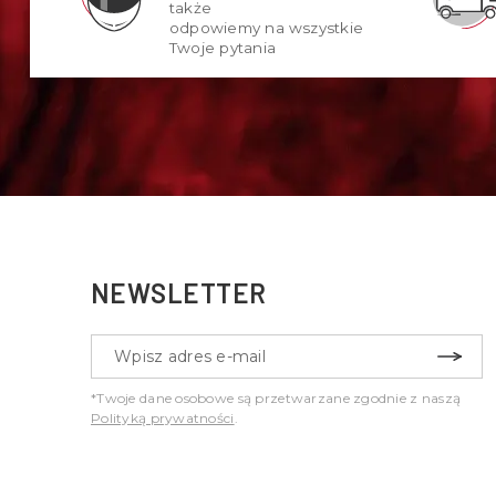
także
odpowiemy na wszystkie
Twoje pytania
NEWSLETTER
*Twoje dane osobowe są przetwarzane zgodnie z naszą
Polityką prywatności
.