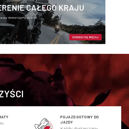
ZYŚCI
RATY
POJAZD GOTOWY DO
JAZDY
ym
Każdy dostarczany