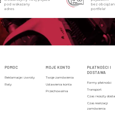
pod wskazany
bez obciążan
adres
portfela!
POMOC
MOJE KONTO
PŁATNOŚCI I
DOSTAWA
Reklamacje i zwroty
Twoje zamówienia
Formy płatności
Raty
Ustawienia konta
Transport
Przechowalnia
Czas i koszty dost
Czas realizacji
zamówienia