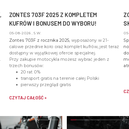
,
ZONTES 703F 2025 Z KOMPLETEM
Z
KUFRÓW I BONUSEM DO WYBORU!
S
05-08-2026 , S.W.
05
Zontes 703F z rocznika 2025
, wyposażony w
21-
Sp
calowe przednie koło oraz komplet kufrów
, jest teraz
no
dostępny w wyjątkowej ofercie specjalnej.
do
Przy zakupie motocykla możesz wybrać jeden z
mo
trzech bonusów:
at
20 rat 0%
transport gratis na terenie całej Polski
pierwszy przegląd gratis
CZ
CZYTAJ CAŁOŚĆ »