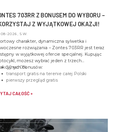
ONTES 703RR Z BONUSEM DO WYBORU –
KORZYSTAJ Z WYJĄTKOWEJ OKAZJI!
-08-2026 , S.W.
ortowy charakter, dynamiczna sylwetka i
woczesne rozwiązania –
Zontes 703RR
jest teraz
stępny w wyjątkowej ofercie specjalnej. Kupując
tocykl, możesz wybrać jeden z trzech
rakcyjnych bonusów:
20 rat 0%
transport gratis na terenie całej Polski
pierwszy przegląd gratis
YTAJ CAŁOŚĆ »