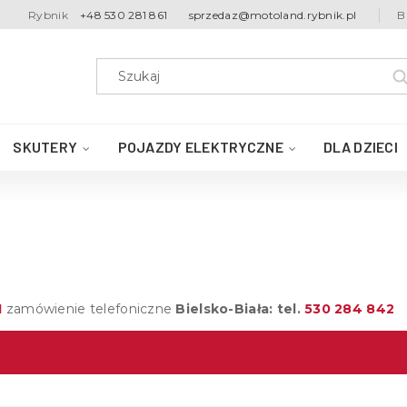
Rybnik
+48 530 281 861
sprzedaz@motoland.rybnik.pl
B
SKUTERY
POJAZDY ELEKTRYCZNE
DLA DZIECI
1
zamówienie telefoniczne
Bielsko-Biała: tel.
530 284 842