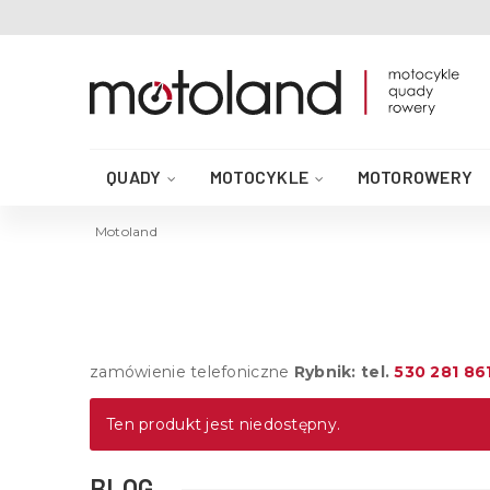
QUADY
MOTOCYKLE
MOTOROWERY
AKCESORIA DO QUADA
CZĘŚCI QUAD
Motoland
zamówienie telefoniczne
Rybnik: tel.
530 281 86
Ten produkt jest niedostępny.
BLOG