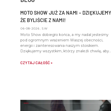
MOTO SHOW JUŻ ZA NAMI – DZIĘKUJEMY
ŻE BYLIŚCIE Z NAMI!
06-08-2026 , S.W
Moto Show dobiegło końca, a my nadal jesteśmy
pod ogromnym wrażeniem Waszej obecności,
energii i zainteresowania naszym stoiskiem.
Dziękujemy wszystkim, którzy znaleźli chwilę, aby
nas odwiedzić, porozmawiać o motocyklach,
quadach i wspólnej pasji do motoryzacji.
CZYTAJ CAŁOŚĆ »