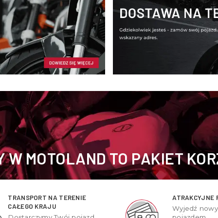
 W MOTOLAND TO PAKIET KOR
TRANSPORT NA TERENIE
ATRAKCYJNE 
CAŁEGO KRAJU
Wyjedź now
Dostarczymy Twój pojazd
pojazdem