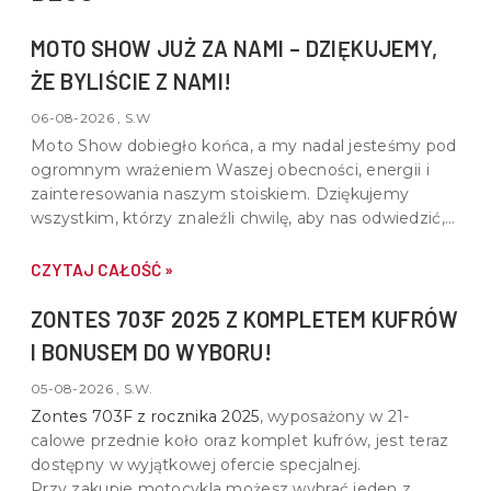
MOTO SHOW JUŻ ZA NAMI – DZIĘKUJEMY,
ŻE BYLIŚCIE Z NAMI!
06-08-2026 , S.W
Moto Show dobiegło końca, a my nadal jesteśmy pod
ogromnym wrażeniem Waszej obecności, energii i
zainteresowania naszym stoiskiem. Dziękujemy
wszystkim, którzy znaleźli chwilę, aby nas odwiedzić,
porozmawiać o motocyklach, quadach i wspólnej pasji
do motoryzacji.
CZYTAJ CAŁOŚĆ »
ZONTES 703F 2025 Z KOMPLETEM KUFRÓW
I BONUSEM DO WYBORU!
05-08-2026 , S.W.
Zontes 703F z rocznika 2025
, wyposażony w
21-
calowe przednie koło oraz komplet kufrów
, jest teraz
dostępny w wyjątkowej ofercie specjalnej.
Przy zakupie motocykla możesz wybrać jeden z