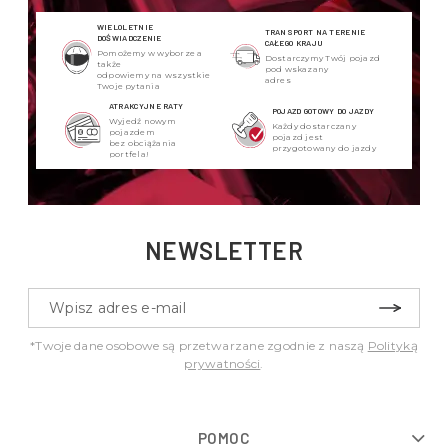
WIELOLETNIE
TRANSPORT NA TERENIE
DOŚWIADCZENIE
CAŁEGO KRAJU
Pomożemy w wyborze a
Dostarczymy Twój pojazd
także
pod wskazany
odpowiemy na wszystkie
adres
Twoje pytania
ATRAKCYJNE RATY
POJAZD GOTOWY DO JAZDY
Wyjedź nowym
Każdy dostarczany
pojazdem
pojazd jest
bez obciążania
przygotowany do jazdy
portfela!
NEWSLETTER
*Twoje dane osobowe są przetwarzane zgodnie z naszą
Polityką
prywatności
.
POMOC